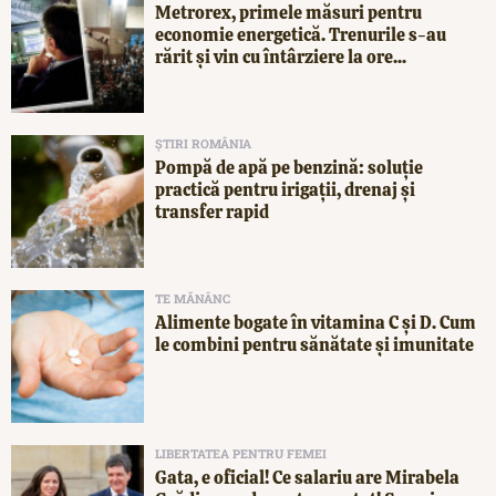
Metrorex, primele măsuri pentru
economie energetică. Trenurile s-au
rărit și vin cu întârziere la ore...
ȘTIRI ROMÂNIA
Pompă de apă pe benzină: soluție
practică pentru irigații, drenaj și
transfer rapid
TE MĂNÂNC
Alimente bogate în vitamina C și D. Cum
le combini pentru sănătate și imunitate
LIBERTATEA PENTRU FEMEI
Gata, e oficial! Ce salariu are Mirabela