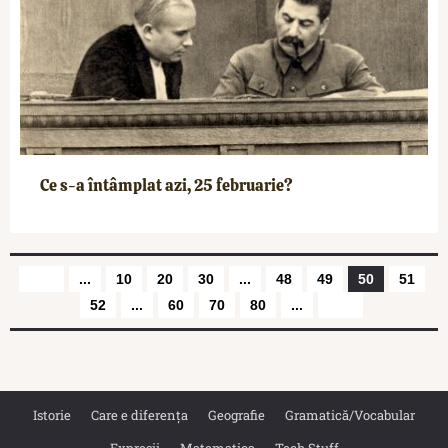
Ce s-a întâmplat azi, 25 februarie?
...
10
20
30
...
48
49
50
51
52
...
60
70
80
...
Istorie
Care e diferența
Geografie
Gramatică/Vocabular
Expresii
Matematica
Tech Stuff