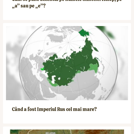
„a” sau pe „e”?
Când a fost Imperiul Rus cel mai mare?