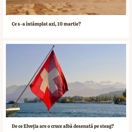
Ce s-a întâmplat azi, 10 martie?
De ce Elveția are o cruce albă desenată pe steag?