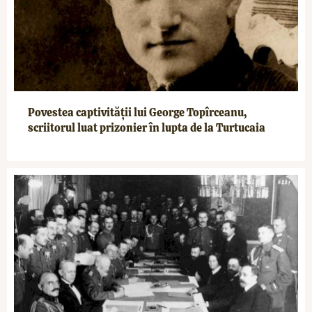
Povestea captivității lui George Topîrceanu,
scriitorul luat prizonier în lupta de la Turtucaia