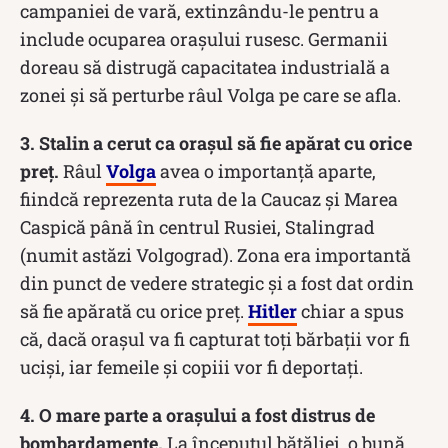
campaniei de vară, extinzându-le pentru a
include ocuparea orașului rusesc. Germanii
doreau să distrugă capacitatea industrială a
zonei și să perturbe râul Volga pe care se afla.
3. Stalin a cerut ca orașul să fie apărat cu orice
preț.
Râul
Volga
avea o importanță aparte,
fiindcă reprezenta ruta de la Caucaz și Marea
Caspică până în centrul Rusiei, Stalingrad
(numit astăzi Volgograd). Zona era importantă
din punct de vedere strategic și a fost dat ordin
să fie apărată cu orice preț.
Hitler
chiar a spus
că, dacă orașul va fi capturat toți bărbații vor fi
uciși, iar femeile și copiii vor fi deportați.
4. O mare parte a orașului a fost distrus de
bombardamente.
La începutul bătăliei, o bună