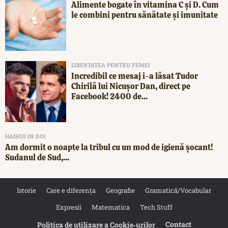
Alimente bogate în vitamina C și D. Cum
le combini pentru sănătate și imunitate
LIBERTATEA PENTRU FEMEI
Incredibil ce mesaj i-a lăsat Tudor
Chirilă lui Nicușor Dan, direct pe
Facebook! 2400 de...
HAIHUI IN DOI
Am dormit o noapte la tribul cu un mod de igienă șocant!
Sudanul de Sud,...
Istorie
Care e diferența
Geografie
Gramatică/Vocabular
Expresii
Matematica
Tech Stuff
Contact
Politica de utilizare a Cookie‐urilor