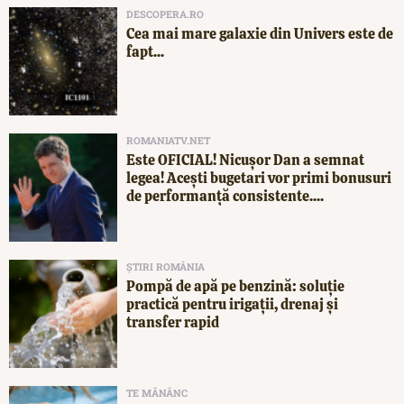
DESCOPERA.RO
Cea mai mare galaxie din Univers este de
fapt...
ROMANIATV.NET
Este OFICIAL! Nicușor Dan a semnat
legea! Acești bugetari vor primi bonusuri
de performanță consistente....
ȘTIRI ROMÂNIA
Pompă de apă pe benzină: soluție
practică pentru irigații, drenaj și
transfer rapid
TE MĂNÂNC