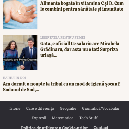
Alimente bogate în vitamina C și D. Cum
le combini pentru sănătate și imunitate
LIBERTATEA PENTRU FEMEI
Gata, e oficial! Ce salariu are Mirabela
Grădinaru, dar asta nu e tot! Surpriza
uriașă...
HAIHUI IN DOI
Am dormit o noapte la tribul cu un mod de igienă șocant!
Sudanul de Sud,...
Istorie
Care e diferența
Geografie
Gramatică/Vocabular
Expresii
Matematica
Tech Stuff
Contact
Politica de utilizare a Cookie‐urilor