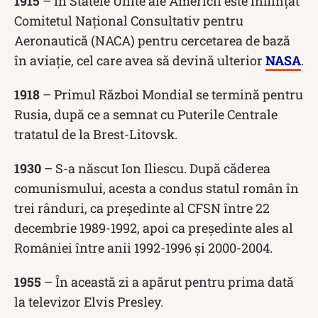
1915
– În Statele Unite ale Americii este înființat
Comitetul Național Consultativ pentru
Aeronautică (NACA) pentru cercetarea de bază
în aviație, cel care avea să devină ulterior
NASA
.
1918
– Primul Război Mondial se termină pentru
Rusia, după ce a semnat cu Puterile Centrale
tratatul de la Brest-Litovsk.
1930
– S-a născut Ion Iliescu. După căderea
comunismului, acesta a condus statul român în
trei rânduri, ca președinte al CFSN între 22
decembrie 1989-1992, apoi ca președinte ales al
României între anii 1992-1996 și 2000-2004.
1955
– În această zi a apărut pentru prima dată
la televizor Elvis Presley.