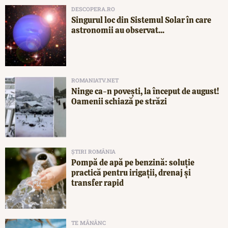
DESCOPERA.RO
Singurul loc din Sistemul Solar în care
astronomii au observat...
ROMANIATV.NET
Ninge ca-n povești, la început de august!
Oamenii schiază pe străzi
ȘTIRI ROMÂNIA
Pompă de apă pe benzină: soluție
practică pentru irigații, drenaj și
transfer rapid
TE MĂNÂNC