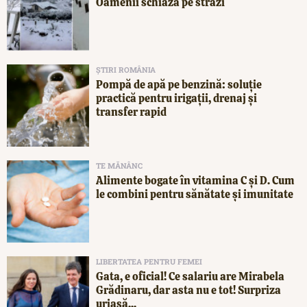
Oamenii schiază pe străzi
ȘTIRI ROMÂNIA
Pompă de apă pe benzină: soluție
practică pentru irigații, drenaj și
transfer rapid
TE MĂNÂNC
Alimente bogate în vitamina C și D. Cum
le combini pentru sănătate și imunitate
LIBERTATEA PENTRU FEMEI
Gata, e oficial! Ce salariu are Mirabela
Grădinaru, dar asta nu e tot! Surpriza
uriașă...