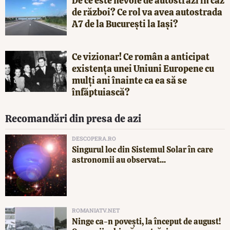
De ce este nevoie de autostrăzi în caz
de război? Ce rol va avea autostrada
A7 de la București la Iași?
Ce vizionar! Ce român a anticipat
existența unei Uniuni Europene cu
mulți ani înainte ca ea să se
înfăptuiască?
Recomandări din presa de azi
DESCOPERA.RO
Singurul loc din Sistemul Solar în care
astronomii au observat...
ROMANIATV.NET
Ninge ca-n povești, la început de august!