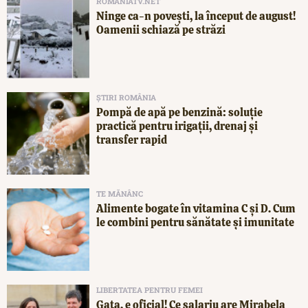
ROMANIATV.NET
Ninge ca-n povești, la început de august!
Oamenii schiază pe străzi
ȘTIRI ROMÂNIA
Pompă de apă pe benzină: soluție
practică pentru irigații, drenaj și
transfer rapid
TE MĂNÂNC
Alimente bogate în vitamina C și D. Cum
le combini pentru sănătate și imunitate
LIBERTATEA PENTRU FEMEI
Gata, e oficial! Ce salariu are Mirabela