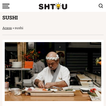
SUSHI
Acasa
»
sushi