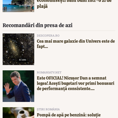
economisești bani buni într-o zi de
plajă
Recomandări din presa de azi
DESCOPERA.RO
Cea mai mare galaxie din Univers este de
fapt...
ROMANIATV.NET
Este OFICIAL! Nicușor Dan a semnat
legea! Acești bugetari vor primi bonusuri
de performanță consistente....
ȘTIRI ROMÂNIA
Pompă de apă pe benzină: soluție