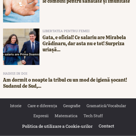
le combini pentru sănătate și imunitate
LIBERTATEA PENTRU FEMEI
Gata, e oficial! Ce salariu are Mirabela
Grădinaru, dar asta nu e tot! Surpriza
uriașă...
HAIHUI IN DOI
Am dormit o noapte la tribul cu un mod de igienă șocant!
Sudanul de Sud,...
Istorie
Care e diferența
Geografie
Gramatică/Vocabular
Expresii
Matematica
Tech Stuff
Contact
Politica de utilizare a Cookie‐urilor