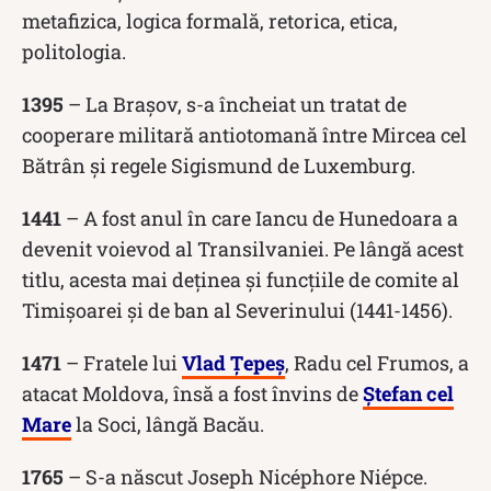
metafizica, logica formală, retorica, etica,
politologia.
1395
– La Brașov, s-a încheiat un tratat de
cooperare militară antiotomană între Mircea cel
Bătrân și regele Sigismund de Luxemburg.
1441
– A fost anul în care Iancu de Hunedoara a
devenit voievod al Transilvaniei. Pe lângă acest
titlu, acesta mai deținea și funcțiile de comite al
Timișoarei și de ban al Severinului (1441-1456).
1471
– Fratele lui
Vlad Țepeș
, Radu cel Frumos, a
atacat Moldova, însă a fost învins de
Ștefan cel
Mare
la Soci, lângă Bacău.
1765
– S-a născut Joseph Nicéphore Niépce.