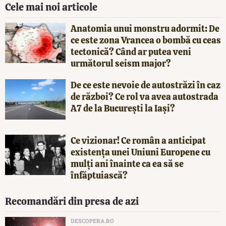
Cele mai noi articole
Anatomia unui monstru adormit: De
ce este zona Vrancea o bombă cu ceas
tectonică? Când ar putea veni
următorul seism major?
De ce este nevoie de autostrăzi în caz
de război? Ce rol va avea autostrada
A7 de la București la Iași?
Ce vizionar! Ce român a anticipat
existența unei Uniuni Europene cu
mulți ani înainte ca ea să se
înfăptuiască?
Recomandări din presa de azi
DESCOPERA.RO