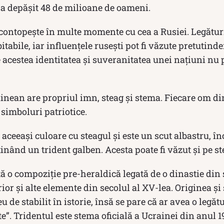
 a depășit 48 de milioane de oameni.
 contopește în multe momente cu cea a Rusiei. Legături
abile, iar influențele rusești pot fi văzute pretutinden
 acestea identitatea și suveranitatea unei națiuni nu p
ainean are propriul imn, steag şi stema. Fiecare om din
 simboluri patriotice.
aceeași culoare cu steagul și este un scut albastru, î
inând un trident galben. Acesta poate fi văzut și pe st
o compoziție pre-heraldică legată de o dinastie din s
rior și alte elemente din secolul al XV-lea. Originea și
u de stabilit în istorie, însă se pare că ar avea o legăt
te”. Tridentul este stema oficială a Ucrainei din anul 1