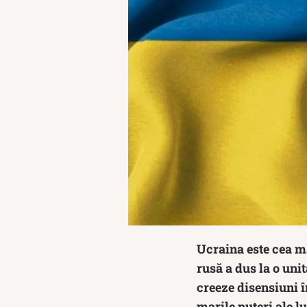
Ucraina este cea ma
rusă a dus la o uni
creeze disensiuni î
marile puteri ale 