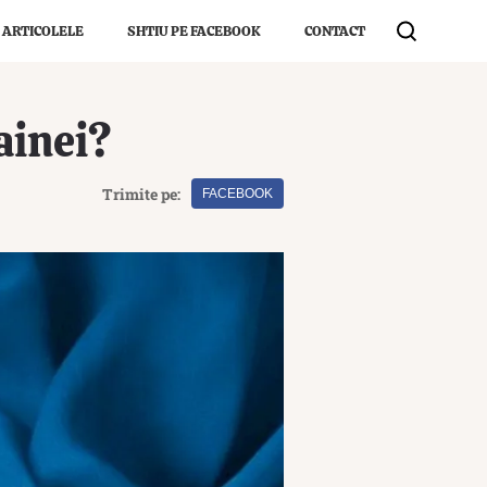
 ARTICOLELE
SHTIU PE FACEBOOK
CONTACT
ainei?
Trimite pe:
FACEBOOK