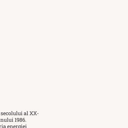
 secolului al XX-
anului 1986.
ria energiei