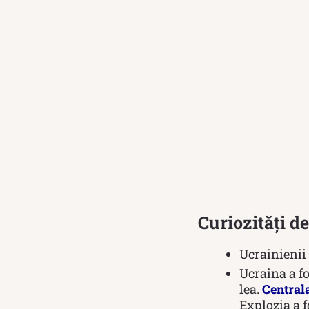
Curiozități d
Ucrainienii
Ucraina a fo
lea.
Centrala
Explozia a f