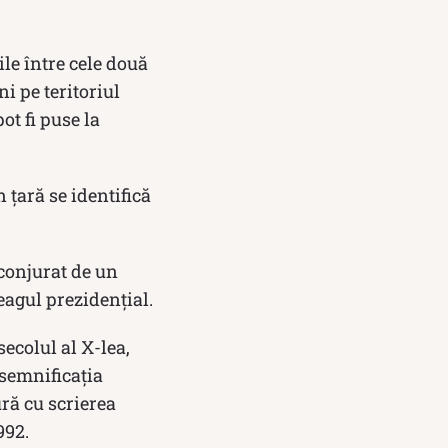
le între cele două
i pe teritoriul
ot fi puse la
 țară se identifică
nconjurat de un
eagul prezidențial.
ecolul al X-lea,
 semnificația
ură cu scrierea
992.