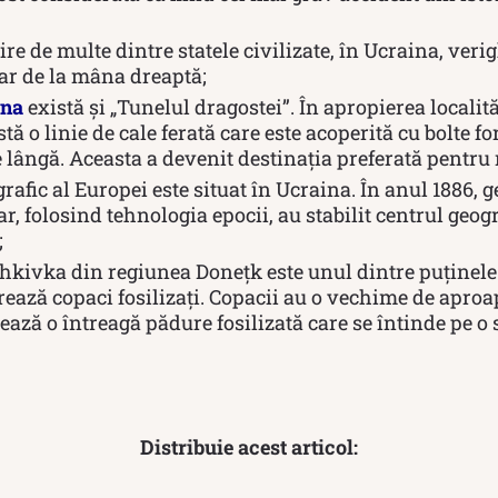
re de multe dintre statele civilizate, în Ucraina, veri
lar de la mâna dreaptă;
ina
există și „Tunelul dragostei”. În apropierea localit
tă o linie de cale ferată care este acoperită cu bolte f
 lângă. Aceasta a devenit destinația preferată pentru 
rafic al Europei este situat în Ucraina. În anul 1886, 
, folosind tehnologia epocii, au stabilit centrul geogr
;
hkivka din regiunea Donețk este unul dintre puținele
rează copaci fosilizați. Copacii au o vechime de apro
eează o întreagă pădure fosilizată care se întinde pe o 
Distribuie acest articol: