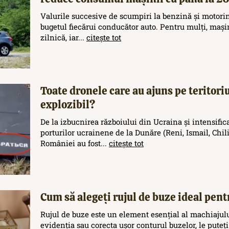
Valurile succesive de scumpiri la benzină și motori
bugetul fiecărui conducător auto. Pentru mulți, maș
zilnică, iar...
citește tot
Toate dronele care au ajuns pe teritor
explozibil?
De la izbucnirea războiului din Ucraina și intensific
porturilor ucrainene de la Dunăre (Reni, Ismail, Chilia
României au fost...
citește tot
Cum să alegeți rujul de buze ideal pent
Rujul de buze este un element esențial al machiajului
evidenția sau corecta ușor conturul buzelor, le puteți