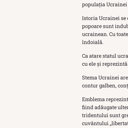
populația Ucrainei
Istoria Ucrainei se
popoare sunt indubit
ucrainean. Cu toate
îndoială.
Ca atare statul ucr
cu ele și reprezintă
Stema Ucrainei are 
contur galben, conț
Emblema reprezintă 
fiind adăugate ulte
tridentului sunt gre
cuvântului „liberta