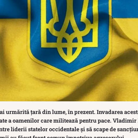
i urmărită țară din lume, în prezent. Invadarea acest
tate a oamenilor care militează pentru pace. Vladimir 
ntre liderii statelor occidentale și să scape de sancți
lumii au făcut front comun împotriva agresorului.