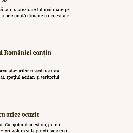
nă pun o presiune tot mai mare pe
ina personală rămâne o necesitate
iul României conțin
area atacurilor rusești asupra
), spațiul aerian și teritoriul
ru orice ocazie
. Cu ajutorul acestuia, puteți
 oferi volum și le puteți face mai