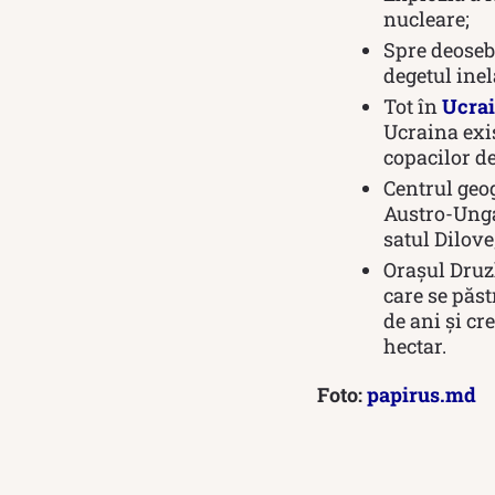
nucleare;
Spre deosebi
degetul ine
Tot în
Ucra
Ucraina exis
copacilor de
Centrul geog
Austro-Ungar
satul Dilove
Orașul Druz
care se păst
de ani și cr
hectar.
Foto:
papirus.md