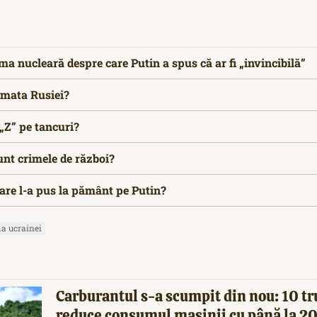
rma nucleară despre care Putin a spus că ar fi „invincibilă”
rmata Rusiei?
 „Z” pe tancuri?
unt crimele de război?
are l-a pus la pământ pe Putin?
a ucrainei
Carburantul s-a scumpit din nou: 10 tr
reduce consumul mașinii cu până la 