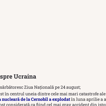
espre Ucraina
 sărbătoresc Ziua Națională pe 24 august;
st în centrul uneia dintre cele mai mari catastrofe ale
 nucleară de la Cernobîl a explodat
în luna aprilie a 
ost considerată ca fiind cel mai grav accident din isto