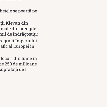
ghetele se poartă pe
ății Klevan din
ormate din crengile
mii de îndrăgostiți;
geografii Imperiului
afic al Europei în
 locuri din lume în
ape 250 de milioane
suprafață de 1