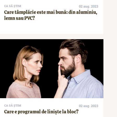
CA SĂ ȘTIM
02 aug. 2023
Care tâmplărie este mai bună: din aluminiu,
lemn sau PVC?
CA SĂ ȘTIM
02 aug. 2023
Care e programul de liniște la bloc?