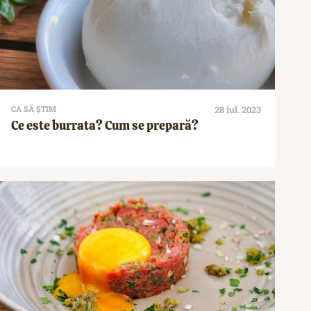
CA SĂ ȘTIM
28 iul. 2023
Ce este burrata? Cum se prepară?