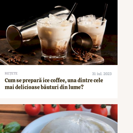
REȚETE
31 iul. 2023
Cum se prepară ice coffee, una dintre cele
mai delicioase băuturi din lume?