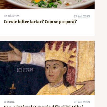
CA SĂ ȘTIM
27 iul. 2023
Ce este biftec tartar? Cum se prepară?
ISTORIE
26 iul. 2023