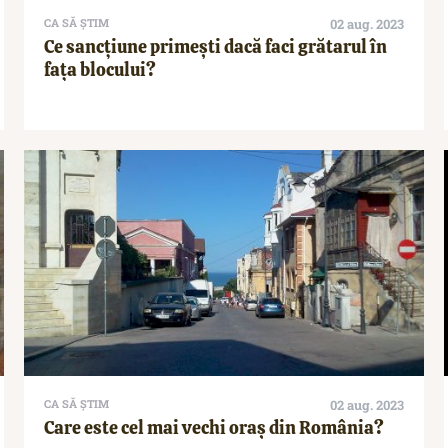
CA SĂ ȘTIM
02 aug. 2023
Ce sancțiune primești dacă faci grătarul în
fața blocului?
CA SĂ ȘTIM
02 aug. 2023
Care este cel mai vechi oraș din România?