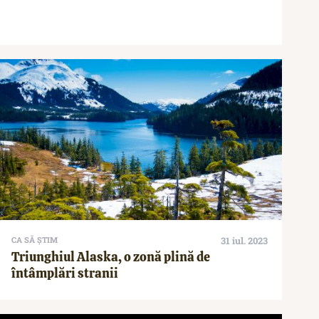
CA SĂ ȘTIM
31 iul. 2023
Triunghiul Alaska, o zonă plină de
întâmplări stranii