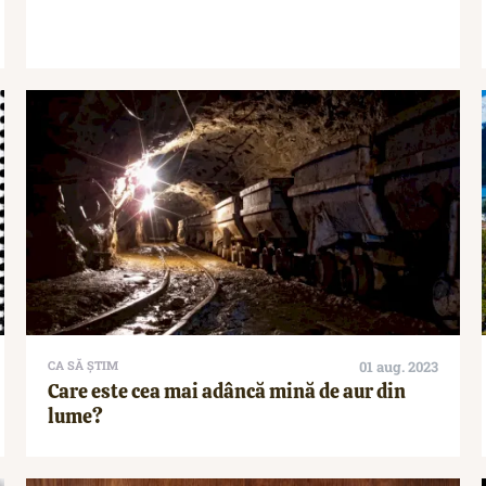
CA SĂ ȘTIM
01 aug. 2023
Care este cea mai adâncă mină de aur din
lume?