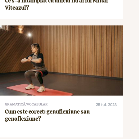
Ce s-a întâmplat cu unicul fiu al lui Mihai
Viteazul?
GRAMATICĂ/VOCABULAR
25 iul. 2023
Cum este corect: genuflexiune sau
genoflexiune?