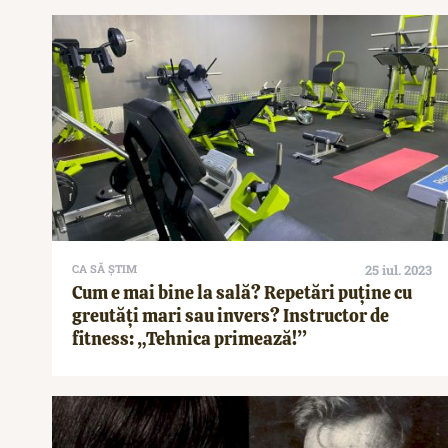
CA SĂ ȘTIM
25 iul. 2023
Cum e mai bine la sală? Repetări puține cu
greutăți mari sau invers? Instructor de
fitness: „Tehnica primează!”