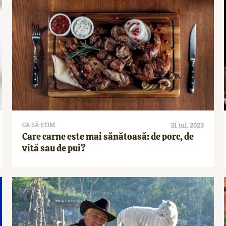
CA SĂ ȘTIM
31 iul. 2023
Care carne este mai sănătoasă: de porc, de
vită sau de pui?