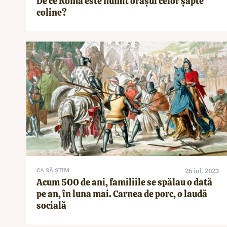
De ce Roma este numit orașul celor șapte
coline?
CA SĂ ȘTIM
26 iul. 2023
Acum 500 de ani, familiile se spălau o dată
pe an, în luna mai. Carnea de porc, o laudă
socială