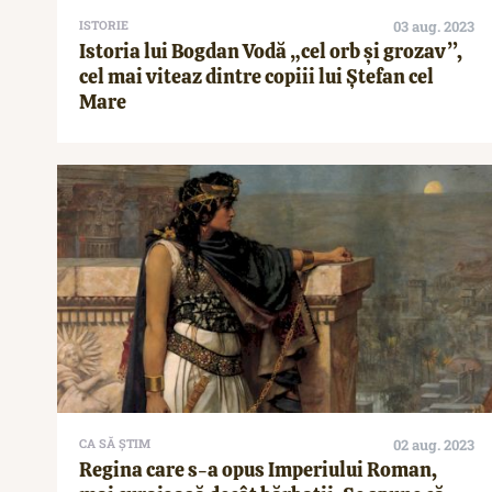
ISTORIE
03 aug. 2023
Istoria lui Bogdan Vodă „cel orb și grozav”,
cel mai viteaz dintre copiii lui Ștefan cel
Mare
CA SĂ ȘTIM
02 aug. 2023
Regina care s-a opus Imperiului Roman,