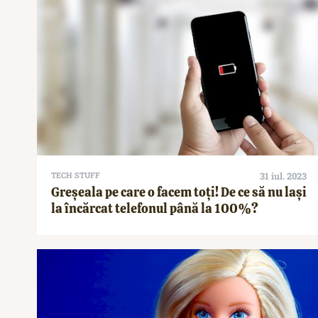
TECH STUFF
31 iul. 2023
Greșeala pe care o facem toți! De ce să nu lași
la încărcat telefonul până la 100%?