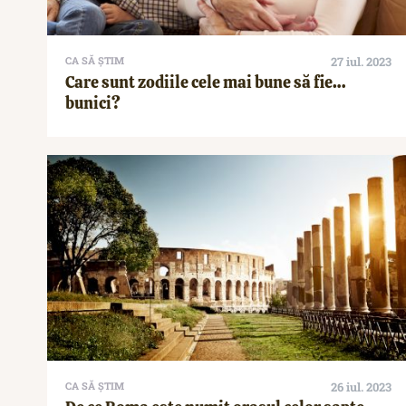
CA SĂ ȘTIM
27 iul. 2023
Care sunt zodiile cele mai bune să fie…
bunici?
CA SĂ ȘTIM
26 iul. 2023