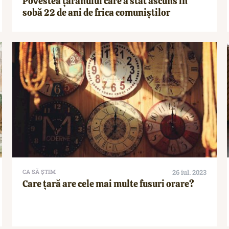
Povestea țăranului care a stat ascuns în
sobă 22 de ani de frica comuniștilor
CA SĂ ȘTIM
26 iul. 2023
Care țară are cele mai multe fusuri orare?