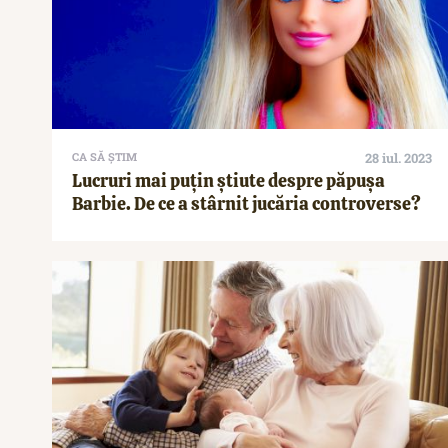
CA SĂ ȘTIM
28 iul. 2023
Lucruri mai puțin știute despre păpușa
Barbie. De ce a stârnit jucăria controverse?