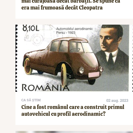
mai curajoasă decât bărbații. Se spune că
era mai frumoasă decât Cleopatra
CA SĂ ȘTIM
02 aug. 2023
Cine a fost românul care a construit primul
autovehicul cu profil aerodinamic?