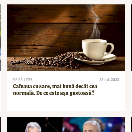
CA SĂ ȘTIM
25 iul. 2023
Cafeaua cu sare, mai bună decât cea
normală. De ce este așa gustoasă?