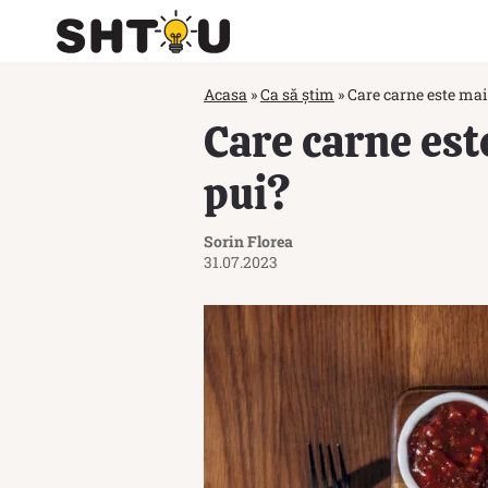
Acasa
»
Ca să știm
»
Care carne este mai 
Care carne est
pui?
Sorin Florea
31.07.2023