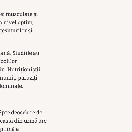
ei musculare și
n nivel optim,
țesuturilor și
ană. Studiile au
 bolilor
n. Nutriționiștii
numiți paraziți,
bdominale.
Spre deosebire de
ceasta din urmă are
optimă a