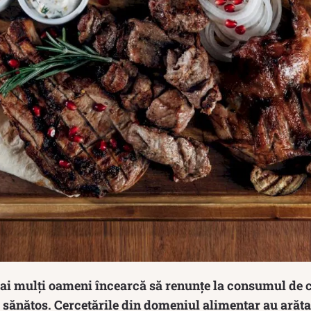
 mai mulți oameni încearcă să renunțe la consumul de 
i sănătos. Cercetările din domeniul alimentar au arătat