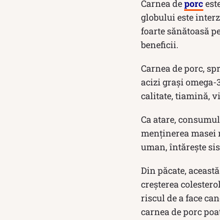
Carnea de
porc
est
globului este inter
foarte sănătoasă p
beneficii.
Carnea de porc, spr
acizi grași omega-3
calitate, tiamină, v
Ca atare, consumul 
menținerea masei m
uman, întărește si
Din păcate, această
creșterea colestero
riscul de a face can
carnea de porc poate