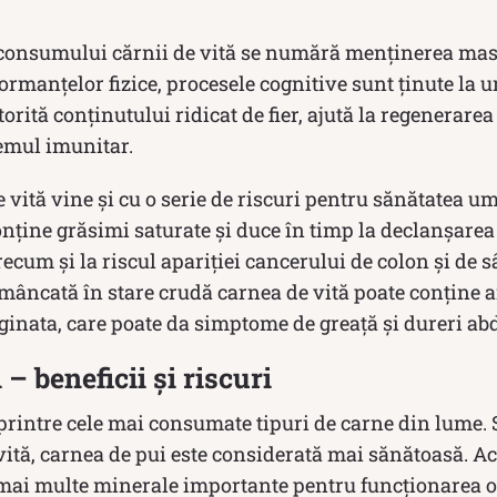
 consumului cărnii de vită se numără menținerea mas
rmanțelor fizice, procesele cognitive sunt ținute la u
rită conținutului ridicat de fier, ajută la regenerarea 
emul imunitar.
vită vine și cu o serie de riscuri pentru sănătatea um
onține grăsimi saturate și duce în timp la declanșarea
ecum și la riscul apariției cancerului de colon și de sâ
 mâncată în stare crudă carnea de vită poate conține a
aginata, care poate da simptome de greață și dureri a
– beneficii și riscuri
printre cele mai consumate tipuri de carne din lume. 
vită, carnea de pui este considerată mai sănătoasă. A
mai multe minerale importante pentru funcționarea 