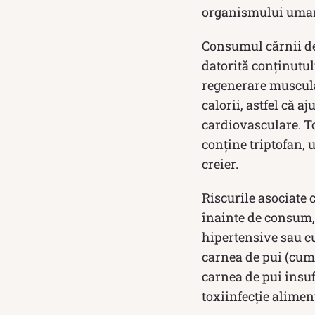
organismului uman,
Consumul cărnii de 
datorită conținutul
regenerare muscular
calorii, astfel că a
cardiovasculare. To
conține triptofan, 
creier.
Riscurile asociate
înainte de consum,
hipertensive sau c
carnea de pui (cum 
carnea de pui insuf
toxiinfecție alimen