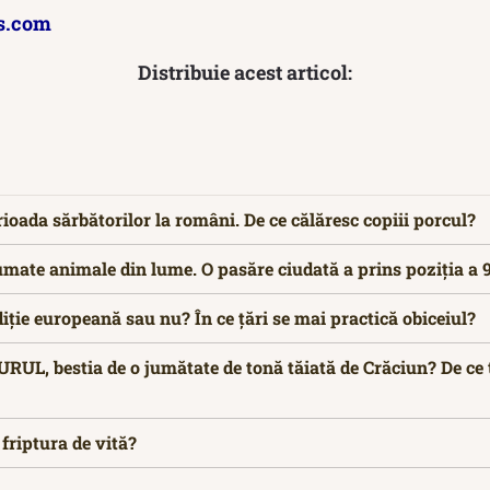
s.com
Distribuie acest articol:
rioada sărbătorilor la români. De ce călăresc copiii porcul?
mate animale din lume. O pasăre ciudată a prins poziția a 9
diție europeană sau nu? În ce țări se mai practică obiceiul?
L, bestia de o jumătate de tonă tăiată de Crăciun? De ce 
 friptura de vită?