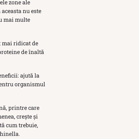
ele zone ale
ă aceasta nu este
u mai multe
 mai ridicat de
proteine de înaltă
eficii: ajută la
pentru organismul
nă, printre care
enea, crește și
ită cum trebuie,
chinella.