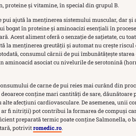
 proteine și vitamine, în special din grupul B.
pui ajută la menținerea sistemului muscular, dar și a
ui bogat în proteine și aminoacizi esențiali în procese
ă. Acest aliment oferă o senzație de sațietate, cu toat
jută la menținerea greutății și automat nu crește riscul 
todată, consumul cărnii de pui îmbunătățește starea d
un aminoacid asociat cu nivelurile de serotonină (hor
 consumului de carne de pui reies mai curând din proc
 deoarece conține mari cantități de sare, dăunătoare 
u alte afecțiuni cardiovasculare. De asemenea, unii c
ar fi nitriții) pot contribui la formarea de compuși can
icient preparată termic poate conține Salmonella, o b
tară, potrivit
romedic.ro
.