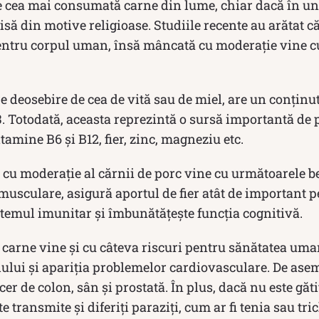
e cea mai consumată carne din lume, chiar dacă în un
zisă din motive religioase. Studiile recente au arătat c
entru corpul uman, însă mâncată cu moderație vine c
e deosebire de cea de vită sau de miel, are un conținut
. Totodată, aceasta reprezintă o sursă importantă de 
itamine B6 și B12, fier, zinc, magneziu etc.
cu moderație al cărnii de porc vine cu următoarele ben
usculare, asigură aportul de fier atât de important 
stemul imunitar și îmbunătățește funcția cognitivă.
 carne vine și cu câteva riscuri pentru sănătatea uma
lului și apariția problemelor cardiovasculare. De asem
cer de colon, sân și prostată. În plus, dacă nu este găt
 transmite și diferiți paraziți, cum ar fi tenia sau tri