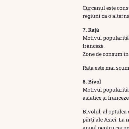
Curcanul este consu
regiuni ca o altern
7. Rață
Motivul popularităț
franceze.
Zone de consum int
Rața este mai scump
8. Bivol
Motivul popularităț
asiatice și franceze
Bivolul, al optulea
părți ale Asiei. La
anual pentru carnea