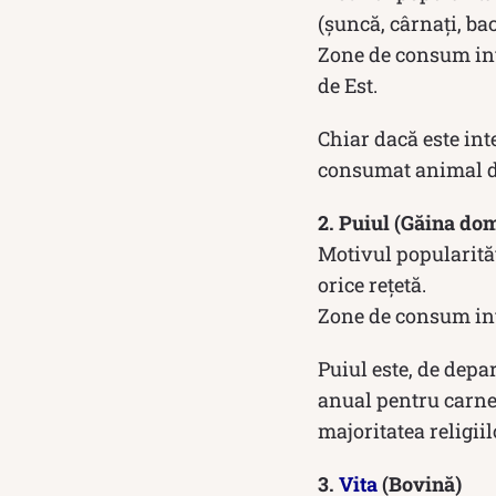
(șuncă, cârnați, bac
Zone de consum int
de Est.
Chiar dacă este inte
consumat animal di
2. Puiul (Găina do
Motivul popularități
orice rețetă.
Zone de consum inte
Puiul este, de depa
anual pentru carne.
majoritatea religiil
3.
Vita
(Bovină)