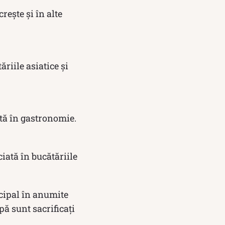
rește și în alte
riile asiatice și
ată în gastronomie.
iată în bucătăriile
ncipal în anumite
pă sunt sacrificați