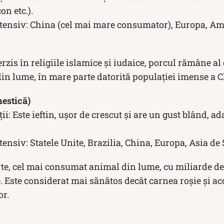
on etc.).
ensiv: China (cel mai mare consumator), Europa, Am
rzis în religiile islamice și iudaice, porcul rămâne al
n lume, în mare parte datorită populației imense a C
mestică)
i: Este ieftin, ușor de crescut și are un gust blând, a
nsiv: Statele Unite, Brazilia, China, Europa, Asia de 
rte, cel mai consumat animal din lume, cu miliarde de
 Este considerat mai sănătos decât carnea roșie și ac
or.