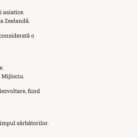
 asiatice.
ua Zeelandă.
 considerată o
e.
 Mijlociu.
ezvoltare, fiind
impul sărbătorilor.