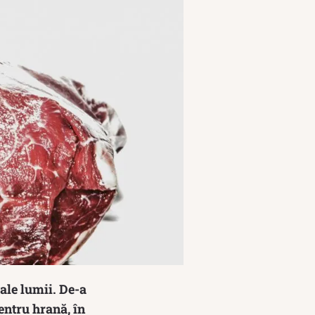
ale lumii. De-a
entru hrană, în