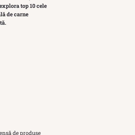
 explora top 10 cele
ală de carne
tă.
imensă de produse