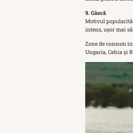
9. Gâscă
Motivul popularităț
intens, ușor mai săl
Zone de consum inte
Ungaria, Cehia și R