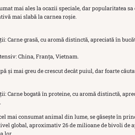
mat mai ales la ocazii speciale, dar popularitatea sa c
ativă mai slabă la carnea roșie.
ii: Carne grasă, cu aromă distinctă, apreciată în bucătă
ensiv: China, Franța, Vietnam.
ă și mai greu de crescut decât puiul, dar foarte căut
ii: Carne bogată în proteine, cu aromă distinctă, aprec
.
 cel mai consumat animal din lume, se găsește în pri
 nivel global, aproximativ 26 de milioane de bivoli de a
 lor.