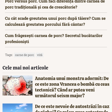
Porc versus porc. Cum faci diferența dintre carnea de
porc tradițională și cea de crescătorie?
Cu cât scade greutatea unui porc după tăiere? Cum se
calculează greutatea porcului fără cântar?
Cum frăgezești carnea de porc? Secretul bucătarilor
profesioniști
Tags:
carne de porc
vită
Cele mai noi articole
Anatomia unui monstru adormit: De
ce este zona Vrancea o bombă cu ceas
tectonică? Când ar putea veni
următorul seism major?
De ce este nevoie de autostrăzi în caz