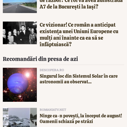
de război? Ce rol va avea autostrada
A7 de la București la Iași?
Ce vizionar! Ce român a anticipat
existența unei Uniuni Europene cu
mulți ani înainte ca ea să se
înfăptuiască?
Recomandări din presa de azi
DESCOPERA.RO
Singurul loc din Sistemul Solar în care
astronomii au observat...
ROMANIATV.NET
Ninge ca-n povești, la început de august!
Oamenii schiază pe străzi