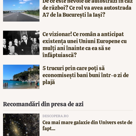
De ce este nevoie de autostrăzi în caz
de război? Ce rol va avea autostrada
A7 de la București la Iași?
Ce vizionar! Ce român a anticipat
existența unei Uniuni Europene cu
mulți ani înainte ca ea să se
înfăptuiască?
5 trucuri prin care poți să
economisești bani buni într-o zi de
plajă
Recomandări din presa de azi
DESCOPERA.RO
Cea mai mare galaxie din Univers este de
fapt...