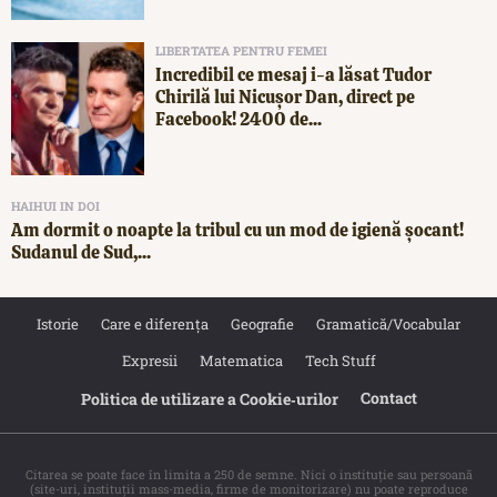
LIBERTATEA PENTRU FEMEI
Incredibil ce mesaj i-a lăsat Tudor
Chirilă lui Nicușor Dan, direct pe
Facebook! 2400 de...
HAIHUI IN DOI
Am dormit o noapte la tribul cu un mod de igienă șocant!
Sudanul de Sud,...
Istorie
Care e diferența
Geografie
Gramatică/Vocabular
Expresii
Matematica
Tech Stuff
Contact
Politica de utilizare a Cookie‐urilor
Citarea se poate face în limita a 250 de semne. Nici o instituţie sau persoană
(site-uri, instituţii mass-media, firme de monitorizare) nu poate reproduce