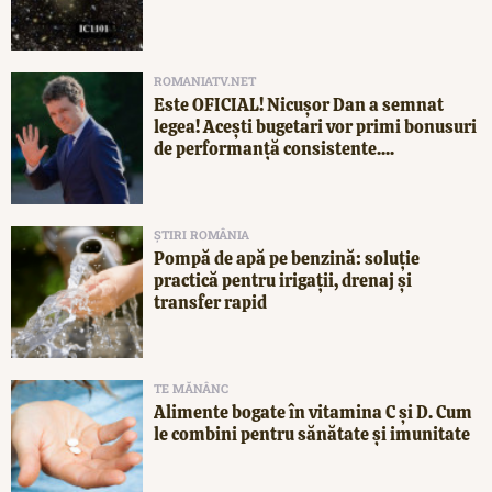
ROMANIATV.NET
Este OFICIAL! Nicușor Dan a semnat
legea! Acești bugetari vor primi bonusuri
de performanță consistente....
ȘTIRI ROMÂNIA
Pompă de apă pe benzină: soluție
practică pentru irigații, drenaj și
transfer rapid
TE MĂNÂNC
Alimente bogate în vitamina C și D. Cum
le combini pentru sănătate și imunitate