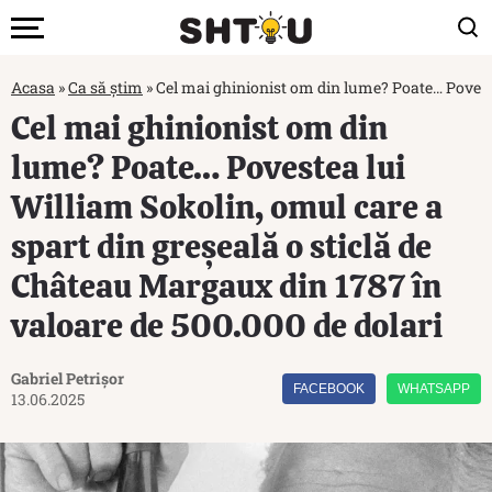
Acasa
»
Ca să știm
»
Cel mai ghinionist om din lume? Poate… Poveste
Cel mai ghinionist om din
lume? Poate… Povestea lui
William Sokolin, omul care a
spart din greșeală o sticlă de
Château Margaux din 1787 în
valoare de 500.000 de dolari
Gabriel Petrișor
FACEBOOK
WHATSAPP
13.06.2025