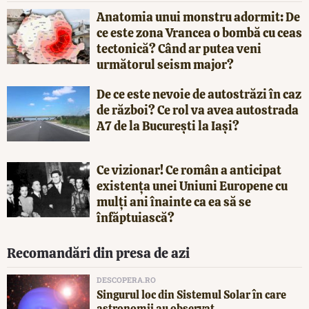
Anatomia unui monstru adormit: De
ce este zona Vrancea o bombă cu ceas
tectonică? Când ar putea veni
următorul seism major?
De ce este nevoie de autostrăzi în caz
de război? Ce rol va avea autostrada
A7 de la București la Iași?
Ce vizionar! Ce român a anticipat
existența unei Uniuni Europene cu
mulți ani înainte ca ea să se
înfăptuiască?
Recomandări din presa de azi
DESCOPERA.RO
Singurul loc din Sistemul Solar în care
astronomii au observat...