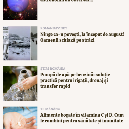
ROMANIATV.NET
Ninge ca-n povești, la început de august!
Oamenii schiază pe străzi
ȘTIRI ROMÂNIA
Pompă de apă pe benzină: soluție
practică pentru irigații, drenaj și
transfer rapid
TE MĂNÂNC
Alimente bogate în vitamina C și D. Cum
le combini pentru sănătate și imunitate