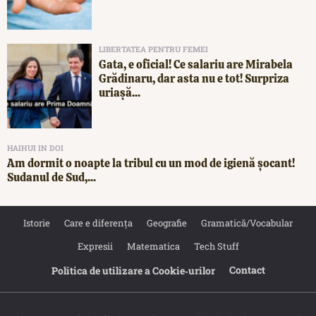
LIBERTATEA PENTRU FEMEI
Gata, e oficial! Ce salariu are Mirabela
Grădinaru, dar asta nu e tot! Surpriza
uriașă...
HAIHUI IN DOI
Am dormit o noapte la tribul cu un mod de igienă șocant!
Sudanul de Sud,...
Istorie
Care e diferența
Geografie
Gramatică/Vocabular
Expresii
Matematica
Tech Stuff
Contact
Politica de utilizare a Cookie‐urilor