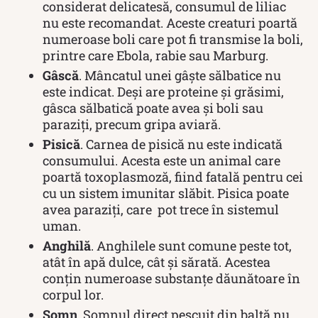
considerat delicatesă, consumul de liliac
nu este recomandat. Aceste creaturi poartă
numeroase boli care pot fi transmise la boli,
printre care Ebola, rabie sau Marburg.
Gâscă
. Mâncatul unei gâște sălbatice nu
este indicat. Deși are proteine și grăsimi,
gâsca sălbatică poate avea și boli sau
paraziți, precum gripa aviară.
Pisică
. Carnea de pisică nu este indicată
consumului. Acesta este un animal care
poartă toxoplasmoză, fiind fatală pentru cei
cu un sistem imunitar slăbit. Pisica poate
avea paraziți, care pot trece în sistemul
uman.
Anghilă
. Anghilele sunt comune peste tot,
atât în apă dulce, cât și sărată. Acestea
conțin numeroase substanțe dăunătoare în
corpul lor.
Somn
. Somnul direct pescuit din baltă nu