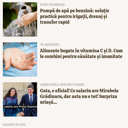
ȘTIRI ROMÂNIA
Pompă de apă pe benzină: soluție
practică pentru irigații, drenaj și
transfer rapid
TE MĂNÂNC
Alimente bogate în vitamina C și D. Cum
le combini pentru sănătate și imunitate
LIBERTATEA PENTRU FEMEI
Gata, e oficial! Ce salariu are Mirabela
Grădinaru, dar asta nu e tot! Surpriza
uriașă...
HAIHUI IN DOI