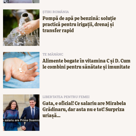
ȘTIRI ROMÂNIA
Pompă de apă pe benzină: soluție
practică pentru irigații, drenaj și
transfer rapid
TE MĂNÂNC
Alimente bogate în vitamina C și D. Cum
le combini pentru sănătate și imunitate
LIBERTATEA PENTRU FEMEI
Gata, e oficial! Ce salariu are Mirabela
Grădinaru, dar asta nu e tot! Surpriza
uriașă...