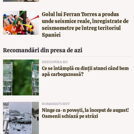
Golul lui Ferran Torres a produs
unde seismice reale, înregistrate de
seismometre pe întreg teritoriul
Spaniei
Recomandări din presa de azi
DESCOPERA.RO
Ce se întâmplă cu dinții atunci când bem
apă carbogazoasă?
ROMANIATV.NET
Ninge ca-n povești, la început de august!
Oamenii schiază pe străzi