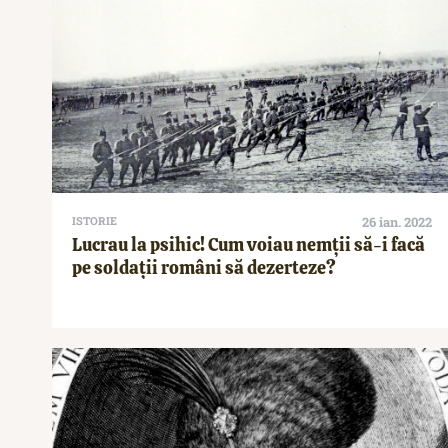
ISTORIE
26 ian. 2022
Lucrau la psihic! Cum voiau nemții să-i facă
pe soldații români să dezerteze?