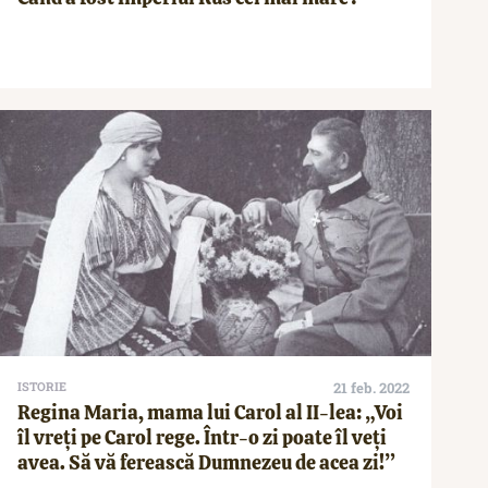
ISTORIE
21 feb. 2022
Regina Maria, mama lui Carol al II-lea: „Voi
îl vreți pe Carol rege. Într-o zi poate îl veți
avea. Să vă ferească Dumnezeu de acea zi!”