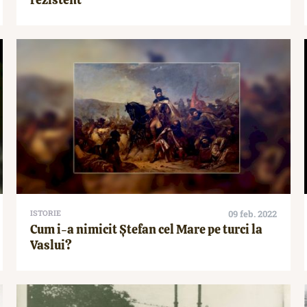
ISTORIE
09 feb. 2022
Cum i-a nimicit Ștefan cel Mare pe turci la
Vaslui?