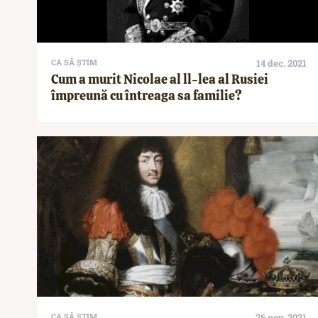
CA SĂ ȘTIM
14 dec. 2021
Cum a murit Nicolae al ll-lea al Rusiei
împreună cu întreaga sa familie?
CA SĂ ȘTIM
26 nov. 2021