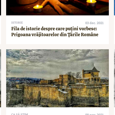
ISTORIE
03 dec. 2021
Fila de istorie despre care puțini vorbesc:
Prigoana vrăjitoarelor din Țările Române
CA SĂ ȘTIM
09 nov. 2021