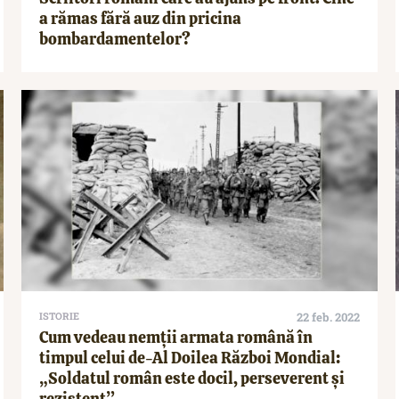
a rămas fără auz din pricina
bombardamentelor?
ISTORIE
22 feb. 2022
Cum vedeau nemții armata română în
timpul celui de-Al Doilea Război Mondial:
„Soldatul român este docil, perseverent și
rezistent”