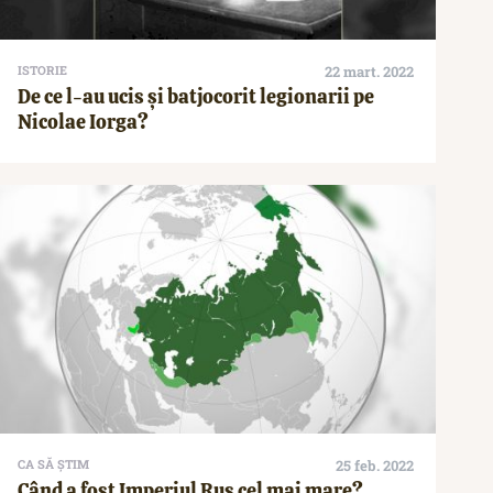
ISTORIE
22 mart. 2022
De ce l-au ucis și batjocorit legionarii pe
Nicolae Iorga?
CA SĂ ȘTIM
25 feb. 2022
Când a fost Imperiul Rus cel mai mare?