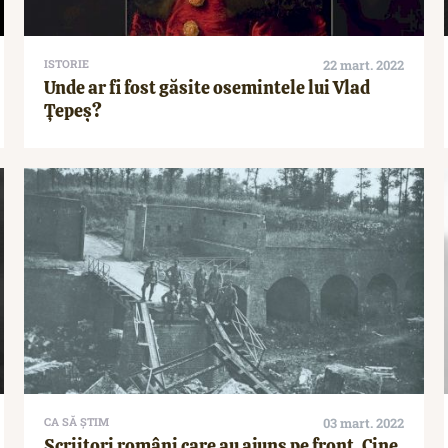
ISTORIE
22 mart. 2022
Unde ar fi fost găsite osemintele lui Vlad
Țepeș?
CA SĂ ȘTIM
03 mart. 2022
Scriitori români care au ajuns pe front. Cine