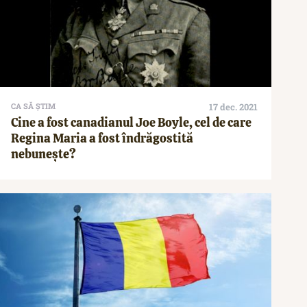
CA SĂ ȘTIM
17 dec. 2021
Cine a fost canadianul Joe Boyle, cel de care
Regina Maria a fost îndrăgostită
nebunește?