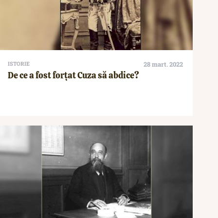
ISTORIE
28 mart. 2022
De ce a fost forțat Cuza să abdice?