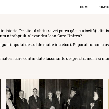
HOME
TOATE
din istorie. Pe site-ul shtiu.ro vei putea găsi curiozități din 
 Cum a infaptuit Alexandru Ioan Cuza Unirea?
ungul timpului destul de multe intrebari. Poporul roman a avu
t materii care contin date fascinante despre stramosii si înai