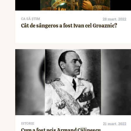
CA SĂ ȘTIM
28 mart. 2022
Cât de sângeros a fost Ivan cel Groaznic?
ISTORIE
21 mart. 2022
Cum a fost ucis Armand Călinescu,