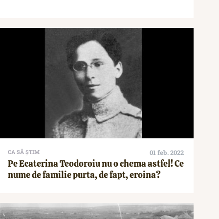
CA SĂ ȘTIM
01 feb. 2022
Pe Ecaterina Teodoroiu nu o chema astfel! Ce
nume de familie purta, de fapt, eroina?