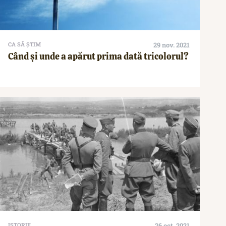
CA SĂ ȘTIM
29 nov. 2021
Când și unde a apărut prima dată tricolorul?
ISTORIE
26 oct. 2021