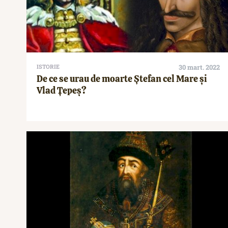
ISTORIE
30 mart. 2022
De ce se urau de moarte Ștefan cel Mare și
Vlad Țepeș?