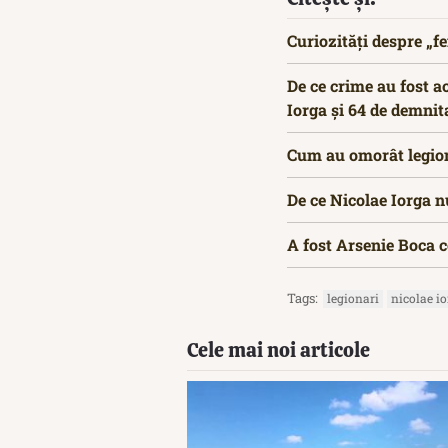
Curiozități despre „f
De ce crime au fost ac
Iorga și 64 de demnit
Cum au omorât legiona
De ce Nicolae Iorga n
A fost Arsenie Boca c
Tags:
legionari
nicolae i
Cele mai noi articole