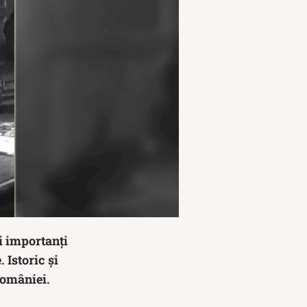
ai importanți
 Istoric și
 României.