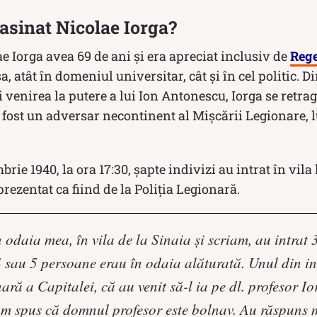
asinat Nicolae Iorga?
ae Iorga avea 69 de ani și era apreciat inclusiv de
Rege
a, atât în domeniul universitar, cât și în cel politic. 
i venirea la putere a lui Ion Antonescu, Iorga se retrag
a fost un adversar necontinent al Mișcării Legionare, l
rie 1940, la ora 17:30, șapte indivizi au intrat în vila 
prezentat ca fiind de la Poliția Legionară.
 odaia mea, în vila de la Sinaia şi scriam, au intrat
4 sau 5 persoane erau în odaia alăturată. Unul din in
ară a Capitalei, că au venit să-l ia pe dl. profesor I
am spus că domnul profesor este bolnav. Au răspuns 