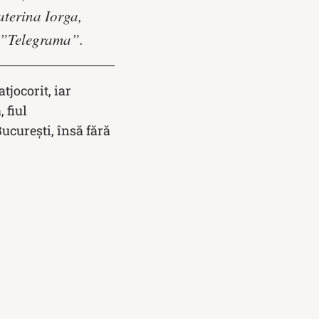
aterina Iorga,
l ”Telegrama”.
tjocorit, iar
 fiul
ucurești, însă fără