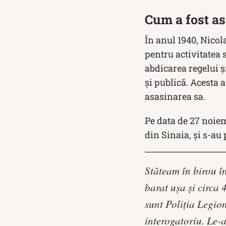
Cum a fost as
În anul 1940, Nicol
pentru activitatea s
abdicarea regelui ș
și publică. Acesta 
asasinarea sa.
Pe data de 27 noiemb
din Sinaia, și s-au 
Stăteam în birou în
barat uşa şi circa 
sunt Poliţia Legion
interogatoriu. Le-