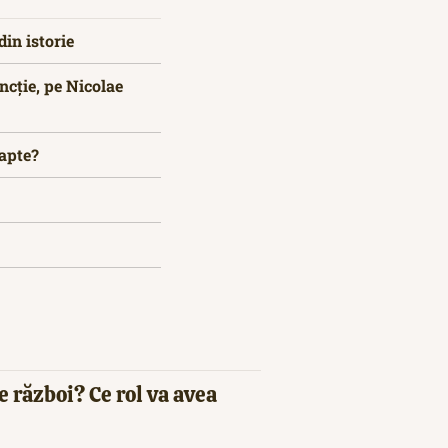
in istorie
uncție, pe Nicolae
oapte?
e război? Ce rol va avea