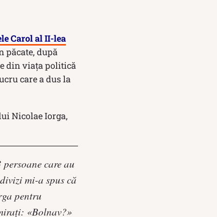
le Carol al II-lea
Din păcate, după
e din viața politică
ucru care a dus la
lui Nicolae Iorga,
 3 persoane care au
divizi mi-a spus că
orga pentru
miraţi: «Bolnav?»