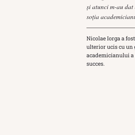
şi atunci m-au dat
soţia academicianu
Nicolae Iorga a fost
ulterior ucis cu un
academicianului a î
succes.