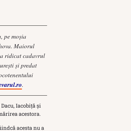
a, pe moşia
ahova. Maiorul
 a ridicat cadavrul
ureşti şi predat
locotenentului
evarul.ro
.
 Dacu, Iacobiţă şi
ărirea acestora.
fiindcă acesta nu a