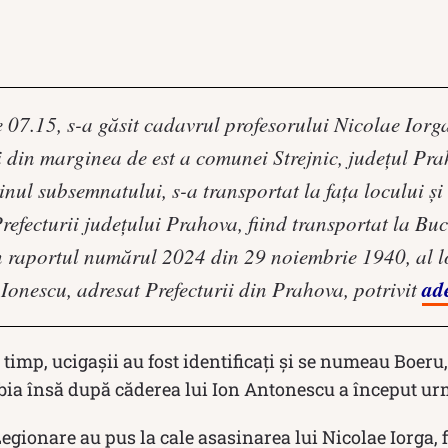
e 07.15, s-a găsit cadavrul profesorului Nicolae Iorg
din marginea de est a comunei Strejnic, judeţul Pr
inul subsemnatului, s-a transportat la faţa locului şi
efecturii judeţului Prahova, fiind transportat la Buc
 în raportul numărul 2024 din 29 noiembrie 1940, al 
ad
Ionescu, adresat Prefecturii din Prahova, potrivit
timp, ucigașii au fost identificați și se numeau Boeru,
ia însă după căderea lui Ion Antonescu a început urm
gionare au pus la cale asasinarea lui Nicolae Iorga, 