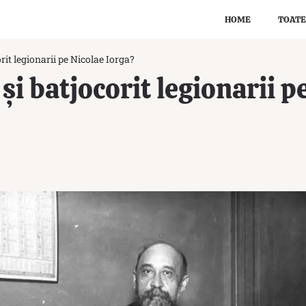
HOME
TOATE
orit legionarii pe Nicolae Iorga?
 și batjocorit legionarii p