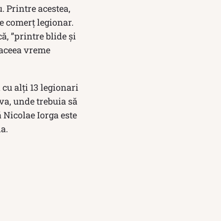
. Printre acestea,
de comerț legionar.
, ”printre blide şi
a aceea vreme
cu alţi 13 legionari
va, unde trebuia să
 Nicolae Iorga este
a.