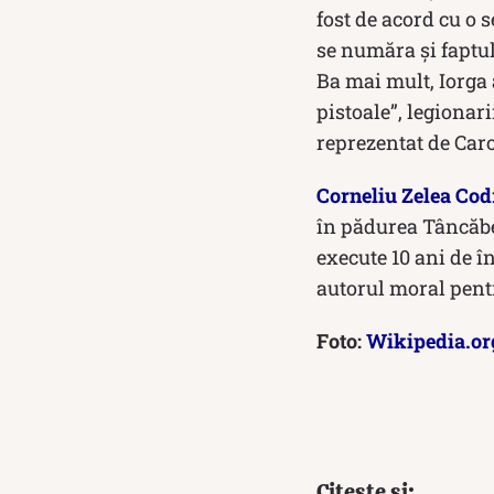
fost de acord cu o 
se număra și faptul
Ba mai mult, Iorga 
pistoale”, legionar
reprezentat de Carol
Corneliu Zelea Co
în pădurea Tâncăbeş
execute 10 ani de î
autorul moral pentr
Foto:
Wikipedia.or
Citește și: