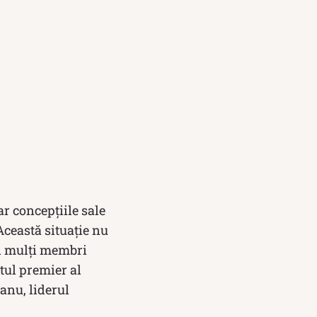
ar concepțiile sale
Această situație nu
ai mulți membri
stul premier al
anu, liderul