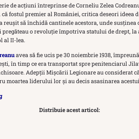
serie de acțiuni întreprinse de Corneliu Zelea Codreanu
 că fostul premier al României, critica deseori ideea 
a reușit să închidă cantinele acestora, unde susținea că
ii pregăteau o revoluţie împotriva statului de drept, l
 al II-lea.
dreanu
avea să fie ucis pe 30 noiembrie 1938, împreună 
ti, în timp ce era transportat spre penitenciarul Jila
nchisoare. Adepții Mișcării Legionare au considerat că
u moartea liderului lor și au decis asasinarea acestui
g
Distribuie acest articol: