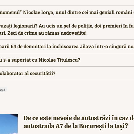
enomenul” Nicolae Iorga, unul dintre cei mai geniali români d
uzați legionarii? Au ucis un șef de poliție, doi premieri în f
ari. Zeci de crime au rămas nedovedite!
rii 64 de demnitari la închisoarea Jilava într-o singură n
u s-a suportat cu Nicolae Titulescu?
olaborator al securității?
orga
De ce este nevoie de autostrăzi în caz d
autostrada A7 de la București la Iași?