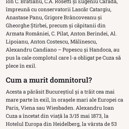
Ion C. Brătianu, C.A. Rosetti şi Eugeniu Carada,
împreună cu conservatorii Lascăr Catargiu,
Anastase Panu, Grigore Brâncoveanu şi
Gheorghe Ştirbei, precum şi căpitanii din
Armata României, C. Pilat, Anton Berindei, Al.
Lipoianu, Anton Costescu, Mălinescu,
Alexandru Candiano – Popescu şi Handoca, au
pus la cale complotul care l-a obligat pe Cuza să
plece în exil.
Cum a murit domnitorul?
Acesta a părăsit Bucureștiul și a trăit cea mai
mare parte în exil, în orașele mari ale Europei ca
Paris, Viena sau Wiesbaden. Alexandru Ioan
Cuza a încetat din viață la 3/15 mai 1873, la
Hotelul Europa din Heidelberg, la vârsta de 53