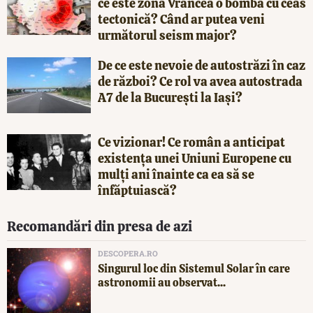
ce este zona Vrancea o bombă cu ceas
tectonică? Când ar putea veni
următorul seism major?
De ce este nevoie de autostrăzi în caz
de război? Ce rol va avea autostrada
A7 de la București la Iași?
Ce vizionar! Ce român a anticipat
existența unei Uniuni Europene cu
mulți ani înainte ca ea să se
înfăptuiască?
Recomandări din presa de azi
DESCOPERA.RO
Singurul loc din Sistemul Solar în care
astronomii au observat...