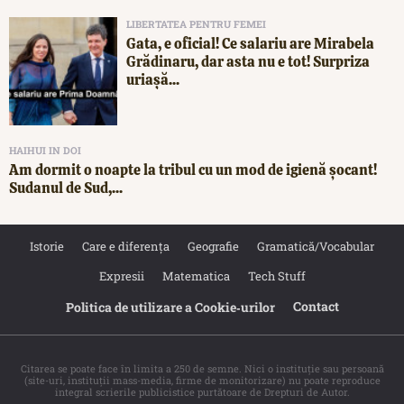
LIBERTATEA PENTRU FEMEI
Gata, e oficial! Ce salariu are Mirabela
Grădinaru, dar asta nu e tot! Surpriza
uriașă...
HAIHUI IN DOI
Am dormit o noapte la tribul cu un mod de igienă șocant!
Sudanul de Sud,...
Istorie
Care e diferența
Geografie
Gramatică/Vocabular
Expresii
Matematica
Tech Stuff
Contact
Politica de utilizare a Cookie‐urilor
Citarea se poate face în limita a 250 de semne. Nici o instituţie sau persoană
(site-uri, instituţii mass-media, firme de monitorizare) nu poate reproduce
integral scrierile publicistice purtătoare de Drepturi de Autor.