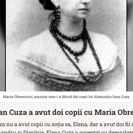
Maria Obrenovici, amanta care i-a dăruit doi copii lui Alexandru Ioan Cuza.
n Cuza a avut doi copii cu Maria Obr
 nu a avut copii cu soţia sa, Elena, dar a avut doi fi
andru şi Dimitrie. Elena Cuza a acceptat cu demnitate s