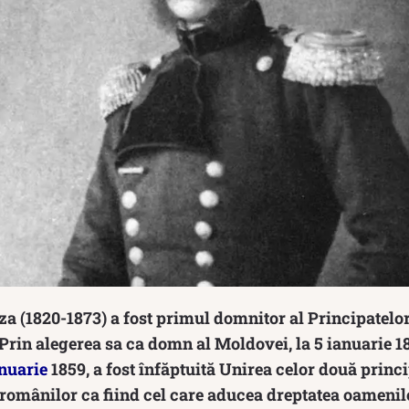
 (1820-1873) a fost primul domnitor al Principatelor 
rin alegerea sa ca domn al Moldovei, la 5 ianuarie 185
anuarie
1859, a fost înfăptuită Unirea celor două princi
omânilor ca fiind cel care aducea dreptatea oamenilo