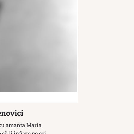
enovici
i cu amanta Maria
ă îi înfieze pe cei