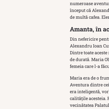
numeroase aventuri 
început că Alexand
de multă cafea. Elen
Amanta, în ac
Din nefericire pent
Alexandru Ioan Cuza
Dintre toate aceste
de durată. Maria O
femeia care l-a făcu
Maria era de o frum
Aventura dintre cei
era inteligentă, vo
calităţile acesteia
vecinătatea Palatu