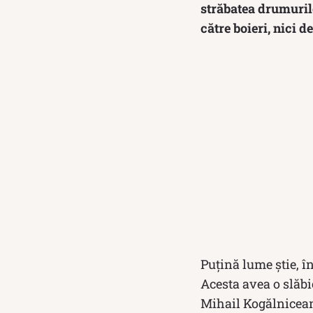
străbatea drumurile
către boieri, nici de
Puțină lume știe, 
Acesta avea o slăb
Mihail Kogălnicean