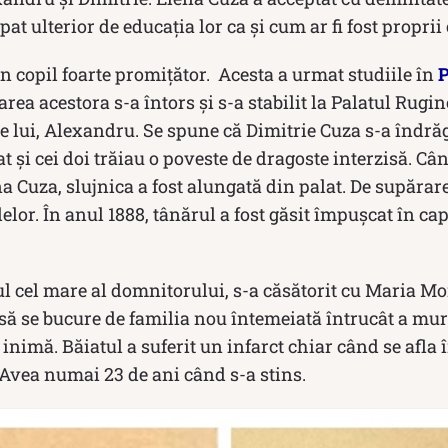
upat ulterior de educaţia lor ca și cum ar fi fost proprii 
n copil foarte promițător. Acesta a urmat studiile în
P
zarea acestora s-a întors și s-a stabilit la Palatul Rugi
le lui, Alexandru. Se spune că Dimitrie Cuza s-a îndră
at și cei doi trăiau o poveste de dragoste interzisă. Cân
a Cuza, slujnica a fost alungată din palat. De supărare
lelor. În anul 1888, tânărul a fost găsit împuşcat în ca
l cel mare al domnitorului, s-a căsătorit cu Maria Mo
să se bucure de familia nou întemeiată întrucât a mur
 inimă. Băiatul a suferit un infarct chiar când se afla 
 Avea numai 23 de ani când s-a stins.