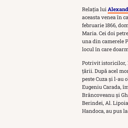
Relația lui
Alexand
aceasta venea în ca
februarie 1866, dom
Maria. Cei doi petr
una din camerele Pa
locul în care doarm
Potrivit istoricilor
țării. După acel mo
peste Cuza și l-au o
Eugeniu Carada, îm
Brâncoveanu şi Ghe
Berindei, Al. Lipo
Handoca, au pus la 