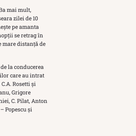
Ba mai mult,
eara zilei de 10
imește pe amanta
opții se retrag în
te mare distanță de
za de la conducerea
lor care au intrat
C.A. Rosetti şi
anu, Grigore
ei, C. Pilat, Anton
 – Popescu şi