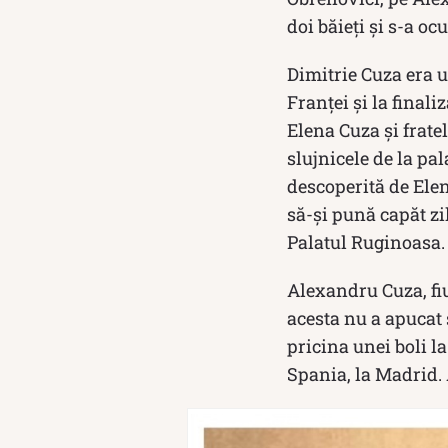
doi băieți şi s-a oc
Dimitrie Cuza era u
Franței și la finali
Elena Cuza şi frate
slujnicele de la pal
descoperită de Elen
să-și pună capăt zi
Palatul Ruginoasa.
Alexandru Cuza, fiu
acesta nu a apucat 
pricina unei boli la
Spania, la Madrid.