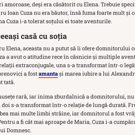
amoroase, deși era căsătorit cu Elena. Trebuie specif
ru Ioan Cuza nu era băutor, însă fuma foarte mult şi
a Cuza i-a tolerat soțului ei toate aventurile.
eeași casă cu soția
ru Elena, aceasta nu a putut să îi ofere domnitorului c
 a avut o atitudine rece în căsnicie și multiple aven
 relații extraconjugale, una s-a transformat într-o leg
brenovici a fost
amanta
și marea iubire a lui Alexandr
t tată.
usețe rară, iar inima zburdalnică a domnitorului, nu a
 doi s-a transformat într-o relație de lungă durată. 
rbea mai multe limbi străine, iar domnitorul a fost vrăj
. Pentru a fi cât mai aproape de Maria, Cuza i-a cumpăra
lui Domnesc.