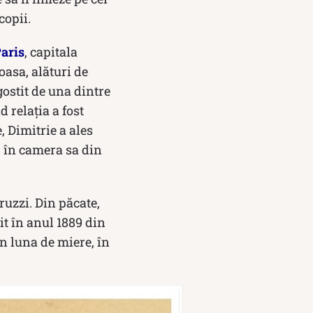
copii.
aris
, capitala
noasa, alături de
gostit de una dintre
d relația a fost
, Dimitrie a ales
p în camera sa din
ruzzi. Din păcate,
it în anul 1889 din
în luna de miere, în