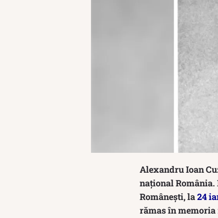
Alexandru Ioan Cuza
național România. P
Românești, la
24 i
rămas în memoria r