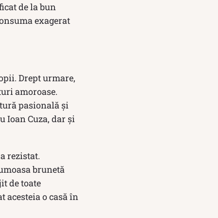
icat de la bun
 consuma exagerat
opii. Drept urmare,
turi amoroase.
ătură pasională și
u Ioan Cuza, dar și
 rezistat.
Frumoasa brunetă
it de toate
t acesteia o casă în