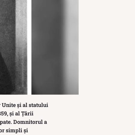
Unite și al statului
9, și al Țării
pate.
Domnitorul a
r simpli și