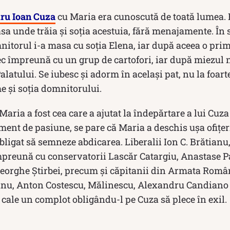
ru Ioan Cuza
cu Maria era cunoscută de toată lumea. 
sa unde trăia și soția acestuia, fără menajamente. În s
nitorul i-a masa cu soția Elena, iar după aceea o pr
ec împreună cu un grup de cartofori, iar după miezul n
latului. Se iubesc și adorm în același pat, nu la foar
e și soția domnitorului.
, Maria a fost cea care a ajutat la îndepărtare a lui Cu
ment de pasiune, se pare că Maria a deschis ușa ofițeri
bligat să semneze abdicarea. Liberalii Ion C. Brătianu, 
preună cu conservatorii Lascăr Catargiu, Anastase P
orghe Ştirbei, precum şi căpitanii din Armata Români
ianu, Anton Costescu, Mălinescu, Alexandru Candiano
cale un complot obligându-l pe Cuza să plece în exil.