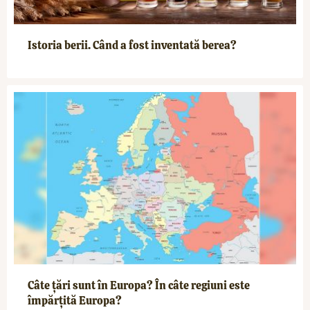
Istoria berii. Când a fost inventată berea?
Câte țări sunt în Europa? În câte regiuni este
împărțită Europa?