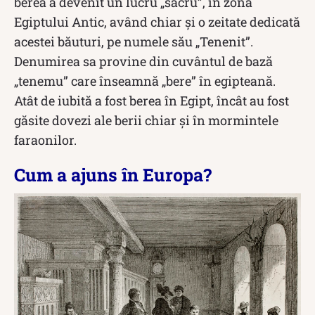
berea a devenit un lucru „sacru”, în zona
Egiptului Antic, având chiar și o zeitate dedicată
acestei băuturi, pe numele său „Tenenit”.
Denumirea sa provine din cuvântul de bază
„tenemu” care înseamnă „bere” în egipteană.
Atât de iubită a fost berea în Egipt, încât au fost
găsite dovezi ale berii chiar și în mormintele
faraonilor.
Cum a ajuns în Europa?