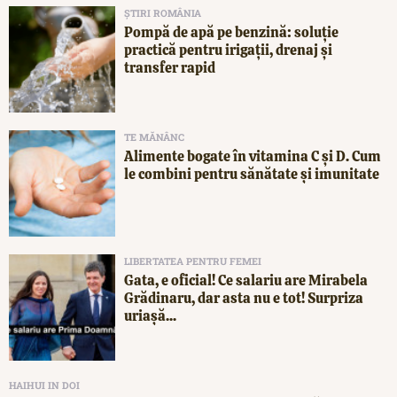
ȘTIRI ROMÂNIA
Pompă de apă pe benzină: soluție
practică pentru irigații, drenaj și
transfer rapid
TE MĂNÂNC
Alimente bogate în vitamina C și D. Cum
le combini pentru sănătate și imunitate
LIBERTATEA PENTRU FEMEI
Gata, e oficial! Ce salariu are Mirabela
Grădinaru, dar asta nu e tot! Surpriza
uriașă...
HAIHUI IN DOI