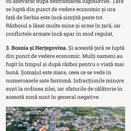
cu adevărat după destrămarea Iugoslaviei. Țara
se luptă din punct de vedere economic și ura
față de Serbia este încă simțită peste tot.
Războiul a lăsat multe mine și arme în țară, iar
conflictele armate încă apar în mod regulat.
3. Bosnia și Herțegovina.
Și această țară se luptă
din punct de vedere economic. Mulți oameni au
fugit în timpul și după război pentru o viață mai
bună. Şomajul este mare, ceea ce se vede în
numeroasele sate fantomă. Infracțiunile minore
sunt la ordinea zilei, iar sfaturile de călătorie în
această zonă sunt în general negative.