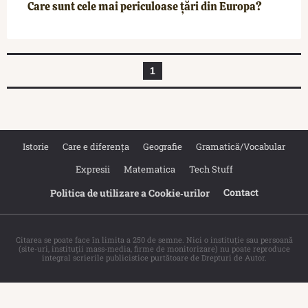
Care sunt cele mai periculoase țări din Europa?
1
Istorie
Care e diferența
Geografie
Gramatică/Vocabular
Expresii
Matematica
Tech Stuff
Contact
Politica de utilizare a Cookie‐urilor
Citarea se poate face în limita a 250 de semne. Nici o instituţie sau persoană
(site-uri, instituţii mass-media, firme de monitorizare) nu poate reproduce
integral scrierile publicistice purtătoare de Drepturi de Autor.