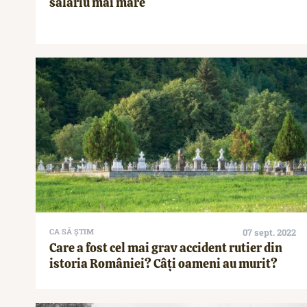
salariu mai mare
CA SĂ ȘTIM
07 sept. 2022
Care a fost cel mai grav accident rutier din
istoria României? Câți oameni au murit?