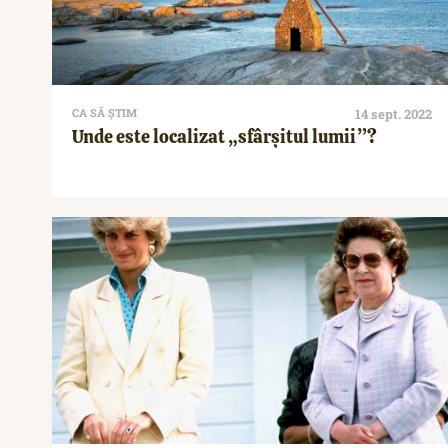
CA SĂ ȘTIM
14 sept. 2022
Unde este localizat „sfârșitul lumii”?