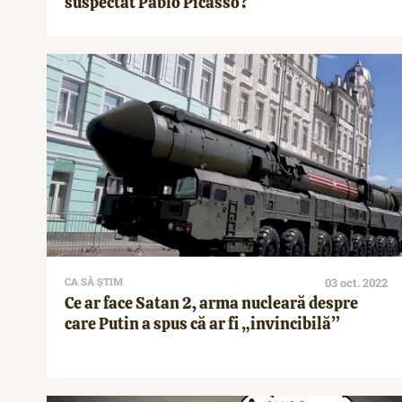
suspectat Pablo Picasso?
CA SĂ ȘTIM
03 oct. 2022
Ce ar face Satan 2, arma nucleară despre
care Putin a spus că ar fi „invincibilă”