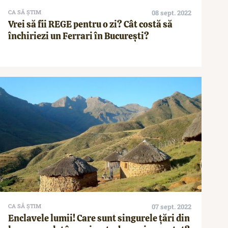
CA SĂ ȘTIM
08 sept. 2022
Vrei să fii REGE pentru o zi? Cât costă să
închiriezi un Ferrari în București?
CA SĂ ȘTIM
07 sept. 2022
Enclavele lumii! Care sunt singurele ţări din