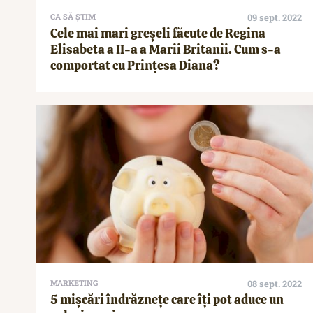
CA SĂ ȘTIM
09 sept. 2022
Cele mai mari greșeli făcute de Regina
Elisabeta a II-a a Marii Britanii. Cum s-a
comportat cu Prințesa Diana?
MARKETING
08 sept. 2022
5 mișcări îndrăznețe care îți pot aduce un