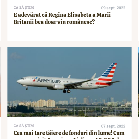
CA SĂ ȘTIM
09 sept. 2022
E adevărat că Regina Elisabeta a Marii
Britanii bea doar vin românesc?
CA SĂ ȘTIM
07 sept. 2022
Cea mai tare tăiere de fonduri din lume! Cum