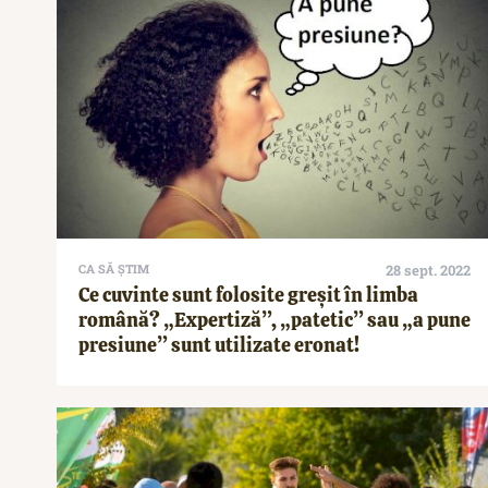
CA SĂ ȘTIM
28 sept. 2022
Ce cuvinte sunt folosite greșit în limba
română? „Expertiză”, „patetic” sau „a pune
presiune” sunt utilizate eronat!