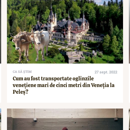
CA SĂ ȘTIM
27 sept. 2022
Cum au fost transportate oglinzile
venețiene mari de cinci metri din Veneția la
Peleș?