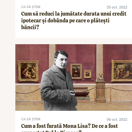
CA SĂ ȘTIM
25 oct. 2022
Cum să reduci la jumătate durata unui credit
ipotecar și dobânda pe care o plătești
băncii?
CA SĂ ȘTIM
06 oct. 2022
Cum a fost furată Mona Lisa? De ce a fost