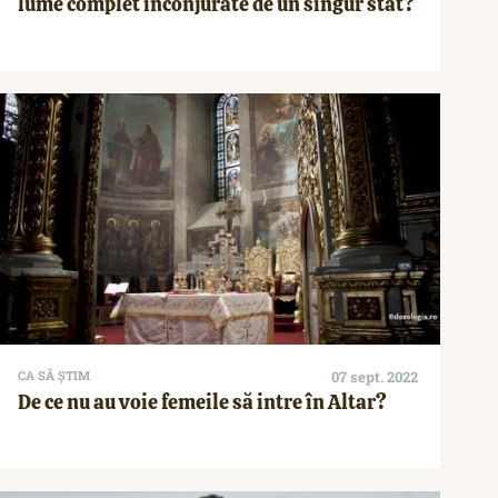
lume complet înconjurate de un singur stat?
CA SĂ ȘTIM
07 sept. 2022
De ce nu au voie femeile să intre în Altar?