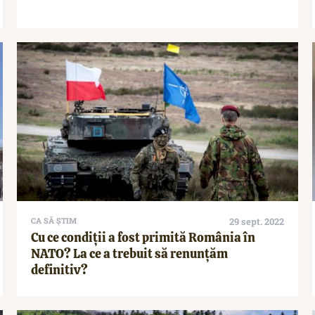
CA SĂ ȘTIM
29 sept. 2022
Cu ce condiții a fost primită România în
NATO? La ce a trebuit să renunțăm
definitiv?