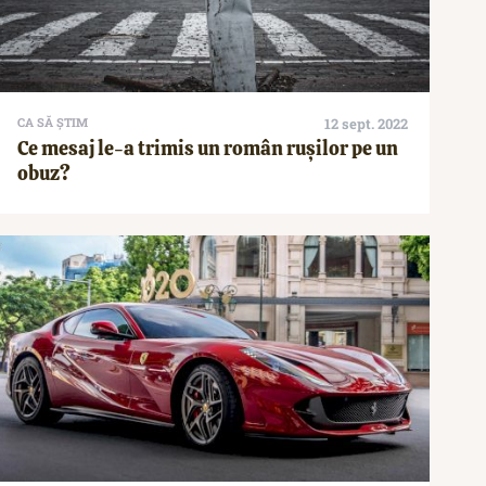
CA SĂ ȘTIM
12 sept. 2022
Ce mesaj le-a trimis un român rușilor pe un
obuz?