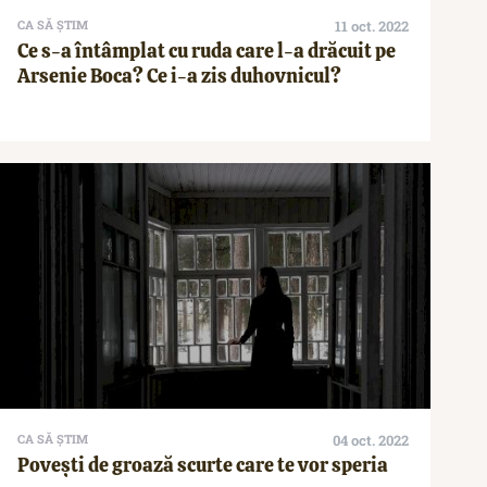
CA SĂ ȘTIM
11 oct. 2022
Ce s-a întâmplat cu ruda care l-a drăcuit pe
Arsenie Boca? Ce i-a zis duhovnicul?
CA SĂ ȘTIM
04 oct. 2022
Povești de groază scurte care te vor speria