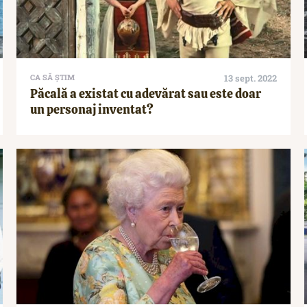
CA SĂ ȘTIM
13 sept. 2022
Păcală a existat cu adevărat sau este doar
un personaj inventat?