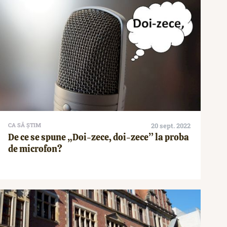
CA SĂ ȘTIM
20 sept. 2022
De ce se spune „Doi-zece, doi-zece” la proba
de microfon?