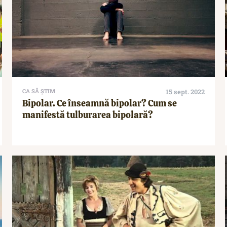
CA SĂ ȘTIM
15 sept. 2022
Bipolar. Ce înseamnă bipolar? Cum se
manifestă tulburarea bipolară?