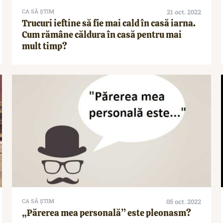
CA SĂ ȘTIM
21 oct. 2022
Trucuri ieftine să fie mai cald în casă iarna.
Cum rămâne căldura în casă pentru mai
mult timp?
CA SĂ ȘTIM
05 oct. 2022
„Părerea mea personală” este pleonasm?