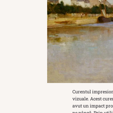
Curentul impresioni
vizuale. Acest curen
avut un impact pro
pe pânză. Prin util