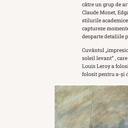
către un grup de ar
Claude Monet, Edgar
stilurile academice
captureze momentel
deoparte detaliile p
Cuvântul „impresion
soleil levant” , car
Louis Leroy a folos
folosit pentru a-și 