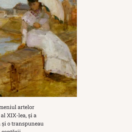
omeniul artelor
al XIX-lea, și a
a și o transpuneau
 captării