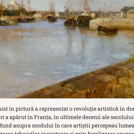
st în pictură a reprezentat o revoluție artistică în d
t a apărut în Franța, în ultimele decenii ale secolului 
fund asupra modului în care artiștii percepeau lume
izarea tehnicilor inovatoare și prin focalizarea asupra