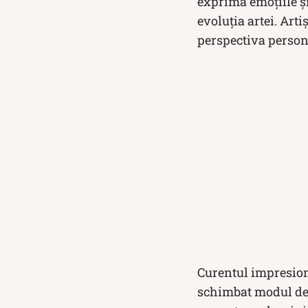
exprima emoțiile ș
evoluția artei. Arti
perspectiva personal
Curentul impresioni
schimbat modul de a