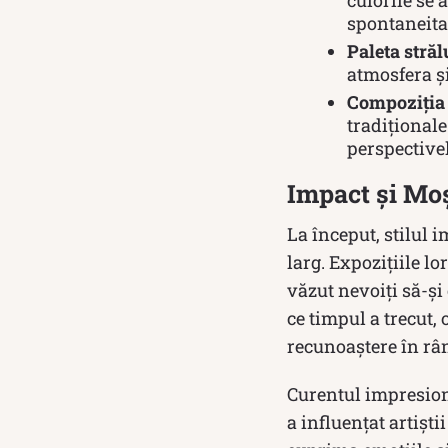
culorile se
spontaneita
Paleta străl
atmosfera și
Compoziția
tradiționale
perspectivel
Impact și Mo
La început, stilul i
larg. Expozițiile lo
văzut nevoiți să-și
ce timpul a trecut,
recunoaștere în rân
Curentul impresion
a influențat artișt