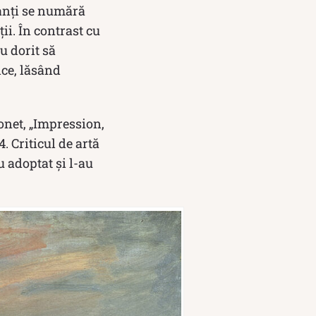
tanți se numără
ii. În contrast cu
u dorit să
ice, lăsând
onet, „Impression,
. Criticul de artă
u adoptat și l-au