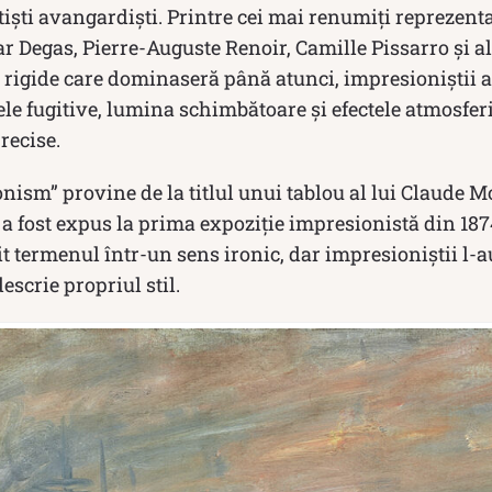
tiști avangardiști. Printre cei mai renumiți reprezen
 Degas, Pierre-Auguste Renoir, Camille Pissarro și alț
 rigide care dominaseră până atunci, impresioniștii a
e fugitive, lumina schimbătoare și efectele atmosfer
recise.
ism” provine de la titlul unui tablou al lui Claude M
e a fost expus la prima expoziție impresionistă din 1874
it termenul într-un sens ironic, dar impresioniștii l-a
descrie propriul stil.