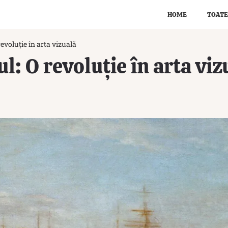
HOME
TOATE
evoluție în arta vizuală
: O revoluție în arta viz