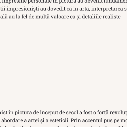
i impresiile personale în pictură au devenit fundame
știi impresioniști au dovedit că în artă, interpretarea 
ă au la fel de multă valoare ca și detaliile realiste.
st în pictura de început de secol a fost o forță revolu
bordare a artei și a esteticii. Prin accentul pus pe 