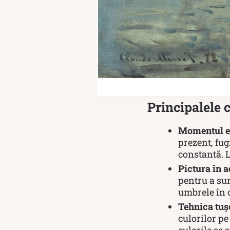
Principalele c
Momentul e
prezent, fug
constantă. L
Pictura în a
pentru a sur
umbrele în c
Tehnica tușe
culorilor pe