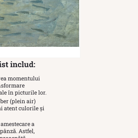
ist includ:
tarea momentului
ansformare
e în picturile lor.
ber (plein air)
 atent culorile și
e amestecare a
 pânză. Astfel,