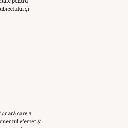
ntale pentru
subiectului și
ționară care a
momentul efemer și