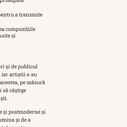
 proaspătă
 pentru a transmite
ea compozițiile
uite și
ri și de publicul
iar artiștii s-au
e acestea, pe măsură
i să câștige
ști.
e și postmoderne și
lumina și de a