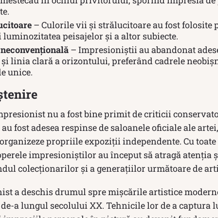
 amestecau în ochiul privitorului, sporind impresia de
te.
ucitoare
– Culorile vii și strălucitoare au fost folosite
 luminozitatea peisajelor și a altor subiecte.
 neconvențională
– Impresioniștii au abandonat ades
 și linia clară a orizontului, preferând cadrele neobișn
e unice.
ștenire
mpresionist nu a fost bine primit de criticii conservato
r au fost adesea respinse de saloanele oficiale ale artei, 
 organizeze propriile expoziții independente. Cu toat
 operele impresioniștilor au început să atragă atenția ș
dul colecționarilor și a generațiilor următoare de arti
ist a deschis drumul spre mișcările artistice modern
ii de-a lungul secolului XX. Tehnicile lor de a captura 