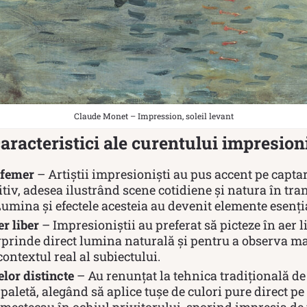
Claude Monet – Impression, soleil levant
aracteristici ale curentului impresion
femer
– Artiștii impresioniști au pus accent pe cap
itiv, adesea ilustrând scene cotidiene și natura în tr
umina și efectele acesteia au devenit elemente esențial
er liber
– Impresioniștii au preferat să picteze în aer li
prinde direct lumina naturală și pentru a observa mai
ontextul real al subiectului.
lor distincte
– Au renunțat la tehnica tradițională d
 paletă, alegând să aplice tușe de culori pure direct pe