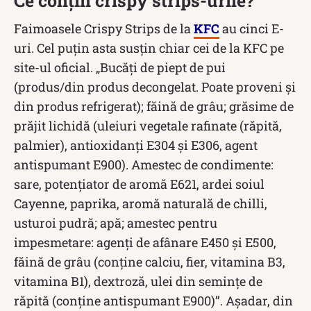
Ce conțin crispy strips-urile?
Faimoasele Crispy Strips de la
KFC
au cinci E-
uri. Cel puțin asta susțin chiar cei de la KFC pe
site-ul oficial. „Bucăți de piept de pui
(produs/din produs decongelat. Poate proveni și
din produs refrigerat); făină de grâu; grăsime de
prăjit lichidă (uleiuri vegetale rafinate (răpită,
palmier), antioxidanți E304 și E306, agent
antispumant E900). Amestec de condimente:
sare, potențiator de aromă E621, ardei soiul
Cayenne, paprika, aromă naturală de chilli,
usturoi pudră; apă; amestec pentru
impesmetare: agenți de afânare E450 și E500,
făină de grâu (conține calciu, fier, vitamina B3,
vitamina B1), dextroză, ulei din semințe de
răpită (conține antispumant E900)”. Așadar, din