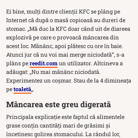
Ei bine, mulți dintre clienții KFC se plâng pe
Internet că după o masă copioasă au dureri de
stomac. „Mă duc la KFC doar când uit de diareea
explozivă pe care o provoacă mâncarea din
acest loc. Mănânc, apoi plătesc cu ore în baie.
Atunci jur că nu voi mai merge niciodată”, s-a
plâns pe
reedit.com
un utilizator. Altcineva a
adăugat: „Nu mai mănânc niciodată.
Experimentez un coșmar. Stau de la 4 dimineața
pe
toaletă
„.
Mâncarea este greu digerată
Principala explicație este faptul că alimentele
grase conțin cantități mari de grăsimi și
încetinesc golirea stomacului. La rândul lor,