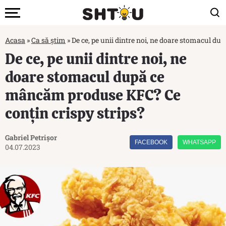
Acasa
»
Ca să știm
»
De ce, pe unii dintre noi, ne doare stomacul d
De ce, pe unii dintre noi, ne
doare stomacul după ce
mâncăm produse KFC? Ce
conțin crispy strips?
Gabriel Petrișor
FACEBOOK
WHATSAPP
04.07.2023