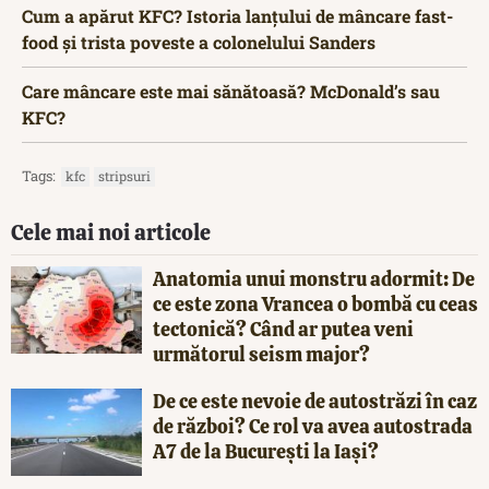
Cum a apărut KFC? Istoria lanțului de mâncare fast-
food și trista poveste a colonelului Sanders
Care mâncare este mai sănătoasă? McDonald’s sau
KFC?
Tags:
kfc
stripsuri
Cele mai noi articole
Anatomia unui monstru adormit: De
ce este zona Vrancea o bombă cu ceas
tectonică? Când ar putea veni
următorul seism major?
De ce este nevoie de autostrăzi în caz
de război? Ce rol va avea autostrada
A7 de la București la Iași?