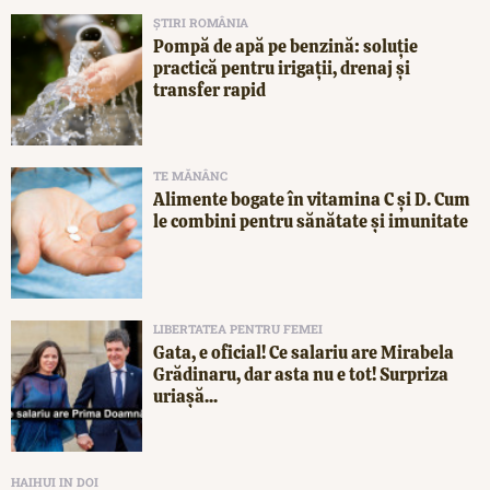
ȘTIRI ROMÂNIA
Pompă de apă pe benzină: soluție
practică pentru irigații, drenaj și
transfer rapid
TE MĂNÂNC
Alimente bogate în vitamina C și D. Cum
le combini pentru sănătate și imunitate
LIBERTATEA PENTRU FEMEI
Gata, e oficial! Ce salariu are Mirabela
Grădinaru, dar asta nu e tot! Surpriza
uriașă...
HAIHUI IN DOI