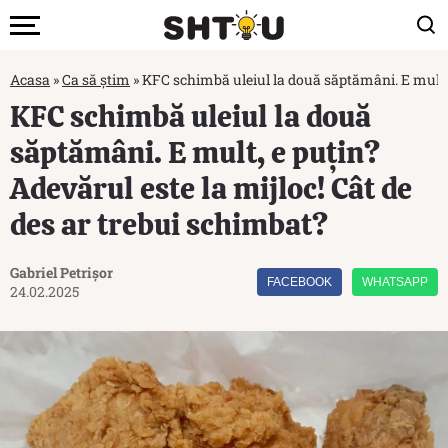
Acasa
»
Ca să știm
»
KFC schimbă uleiul la două săptămâni. E mult, e
KFC schimbă uleiul la două
săptămâni. E mult, e puțin?
Adevărul este la mijloc! Cât de
des ar trebui schimbat?
Gabriel Petrișor
FACEBOOK
WHATSAPP
24.02.2025