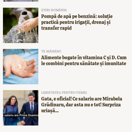
ȘTIRI ROMÂNIA
Pompă de apă pe benzină: soluție
practică pentru irigații, drenaj și
transfer rapid
TE MĂNÂNC
Alimente bogate în vitamina C și D. Cum
le combini pentru sănătate și imunitate
LIBERTATEA PENTRU FEMEI
Gata, e oficial! Ce salariu are Mirabela
Grădinaru, dar asta nu e tot! Surpriza
uriașă...