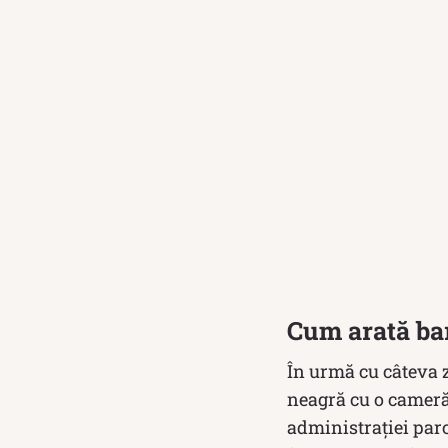
Cum arată ba
În urmă cu câteva z
neagră cu o cameră 
administrației par