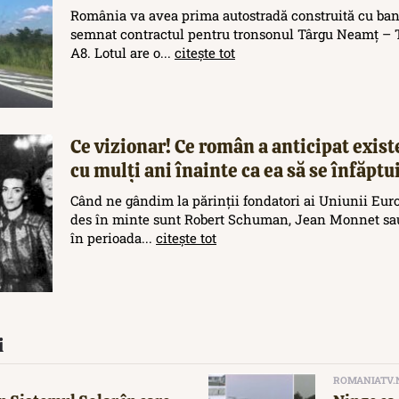
România va avea prima autostradă construită cu ban
semnat contractul pentru tronsonul Târgu Neamț – T
A8. Lotul are o...
citește tot
Ce vizionar! Ce român a anticipat exis
cu mulți ani înainte ca ea să se înfăptu
Când ne gândim la părinții fondatori ai Uniunii Eur
des în minte sunt Robert Schuman, Jean Monnet sau
în perioada...
citește tot
i
ROMANIATV.