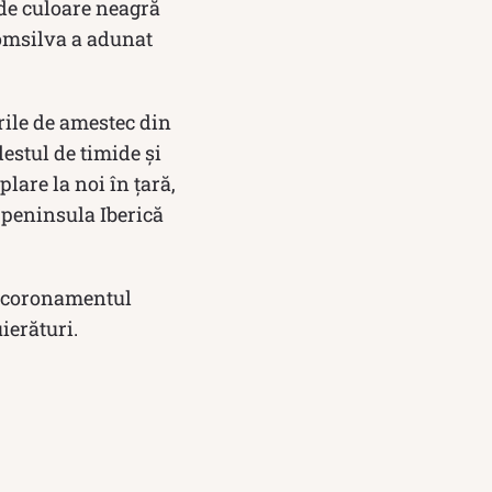
 de culoare neagră
omsilva a adunat
rile de amestec din
estul de timide și
lare la noi în țară,
, peninsula Iberică
n coronamentul
ierături.