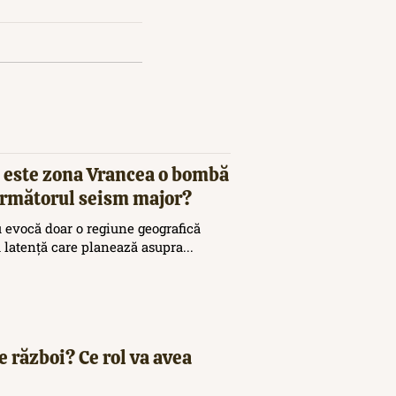
 este zona Vrancea o bombă
 următorul seism major?
 evocă doar o regiune geografică
ă latență care planează asupra...
e război? Ce rol va avea