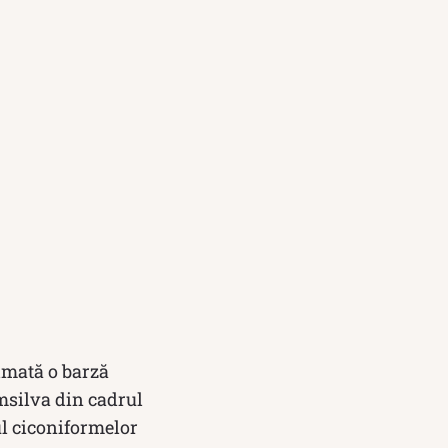
ilmată o barză
msilva din cadrul
ul ciconiformelor