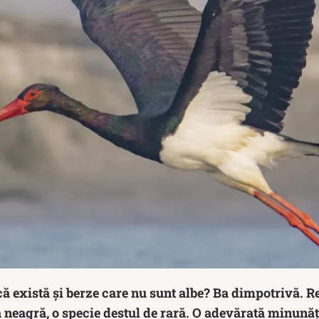
 că există și berze care nu sunt albe? Ba dimpotrivă. 
ă neagră, o specie destul de rară. O adevărată minunăți