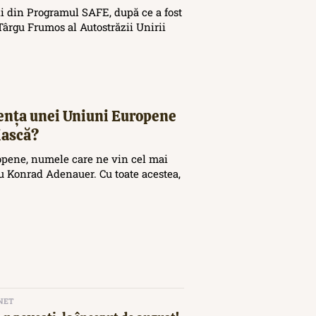
i din Programul SAFE, după ce a fost
ârgu Frumos al Autostrăzii Unirii
tența unei Uniuni Europene
iască?
opene, numele care ne vin cel mai
 Konrad Adenauer. Cu toate acestea,
NET