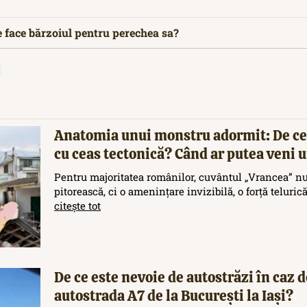
 face bărzoiul pentru perechea sa?
Anatomia unui monstru adormit: De ce
cu ceas tectonică? Când ar putea veni
Pentru majoritatea românilor, cuvântul „Vrancea” nu
pitorească, ci o amenințare invizibilă, o forță teluric
citește tot
De ce este nevoie de autostrăzi în caz d
autostrada A7 de la București la Iași?