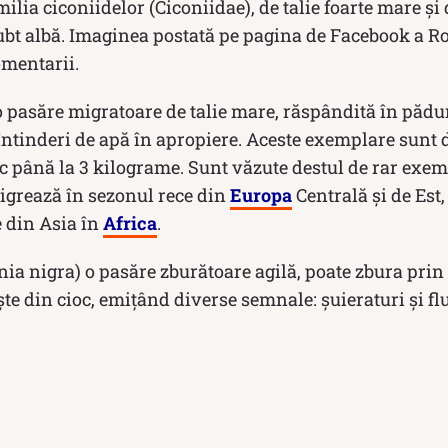
milia ciconiidelor (Ciconiidae), de talie foarte mare și
ubt albă. Imaginea postată pe pagina de Facebook a R
omentarii.
o pasăre migratoare de talie mare, răspândită în pădu
întinderi de apă în apropiere. Aceste exemplare sunt d
sc până la 3 kilograme. Sunt văzute destul de rar exemp
migrează în sezonul rece din
Europa
Centrală și de Est
e din Asia în
Africa
.
nia nigra) o pasăre zburătoare agilă, poate zbura pri
e din cioc, emițând diverse semnale: șuieraturi și flu