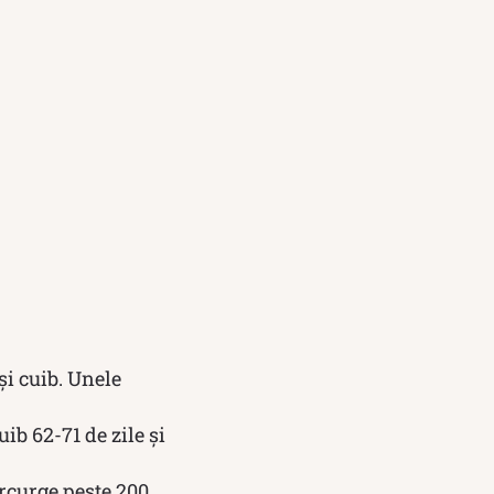
și cuib. Unele
uib 62-71 de zile și
arcurge peste 200