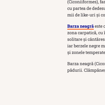
(Ciconiiformes), fa
cu partea de dedes
mii de like-uri și c
Barza neagră
este 
zona carpatică, cu 
solitare și cântăre
iar berzele negre 
și zonele temperat
Barza neagră (Cico
pădurii. Clămpăneșt