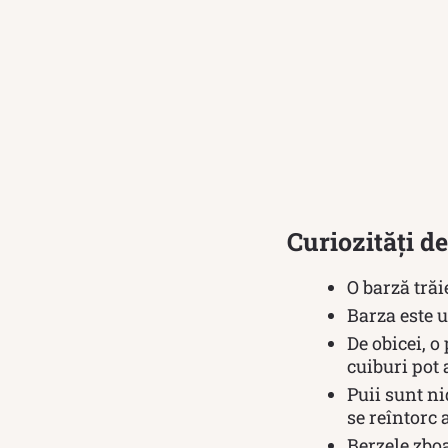
Curiozități d
O barză trăi
Barza este 
De obicei, o
cuiburi pot 
Puii sunt nid
se reîntorc a
Berzele zboa