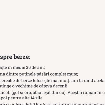
espre berze:
ește în medie 30 de ani;
una dintre puținele păsări complet mute;
 pereche de berze folosește mai mulți ani la rând acela
atinge o vechime de câteva decenii.
icoli (gol și orb, abia ieșit din ou). Aceștia rămân în c
poi pentru alte 14 zile.
ră cu viteza de 90 km/oră, iar într-o singură zi pot p