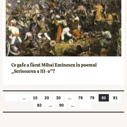
Ce gafe a făcut Mihai Eminescu în poemul
„Scrisoarea a III-a”?
...
10
20
30
...
78
79
80
81
82
...
90
...