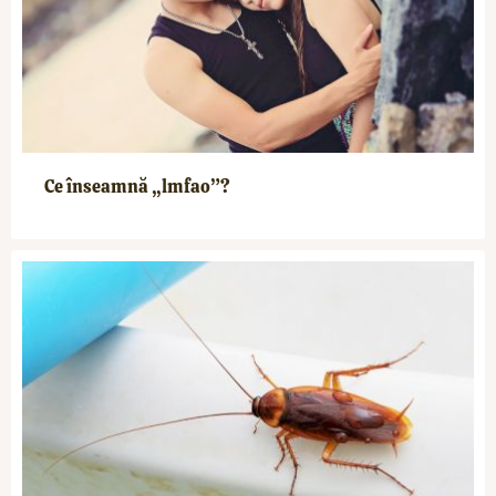
Ce înseamnă „lmfao”?