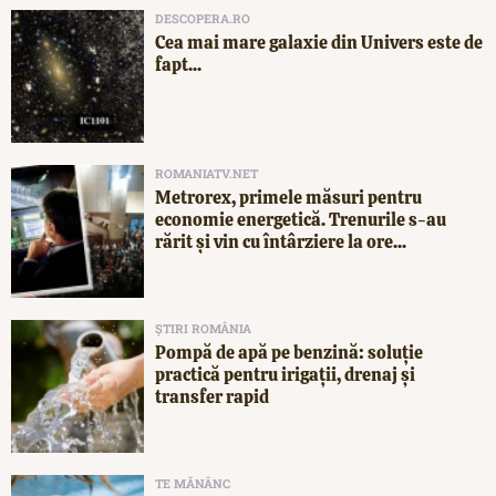
DESCOPERA.RO
Cea mai mare galaxie din Univers este de
fapt...
ROMANIATV.NET
Metrorex, primele măsuri pentru
economie energetică. Trenurile s-au
rărit și vin cu întârziere la ore...
ȘTIRI ROMÂNIA
Pompă de apă pe benzină: soluție
practică pentru irigații, drenaj și
transfer rapid
TE MĂNÂNC