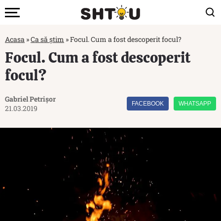
Acasa
»
Ca să știm
»
Focul. Cum a fost descoperit focul?
Focul. Cum a fost descoperit
focul?
Gabriel Petrișor
FACEBOOK
WHATSAPP
21.03.2019