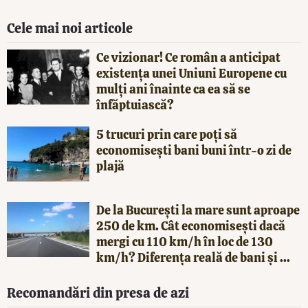
Cele mai noi articole
Ce vizionar! Ce român a anticipat
existența unei Uniuni Europene cu
mulți ani înainte ca ea să se
înfăptuiască?
5 trucuri prin care poți să
economisești bani buni într-o zi de
plajă
De la București la mare sunt aproape
250 de km. Cât economisești dacă
mergi cu 110 km/h în loc de 130
km/h? Diferența reală de bani și ...
Recomandări din presa de azi