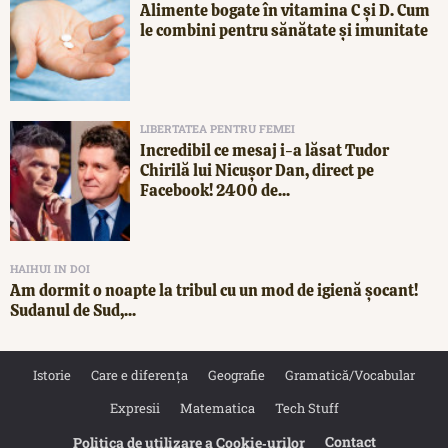
Alimente bogate în vitamina C și D. Cum
le combini pentru sănătate și imunitate
LIBERTATEA PENTRU FEMEI
Incredibil ce mesaj i-a lăsat Tudor
Chirilă lui Nicușor Dan, direct pe
Facebook! 2400 de...
HAIHUI IN DOI
Am dormit o noapte la tribul cu un mod de igienă șocant!
Sudanul de Sud,...
Istorie
Care e diferența
Geografie
Gramatică/Vocabular
Expresii
Matematica
Tech Stuff
Contact
Politica de utilizare a Cookie‐urilor