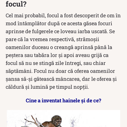
focul?
Cel mai probabil, focul a fost descoperit de om în
mod întâmplător după ce acesta găsea focuri
aprinse de fulgerele ce loveau iarba uscată. Se
pare că la vremea respectivă, strămoșii
oamenilor duceau o creangă aprinsă până la
peştera sau tabăra lor şi apoi aveau grijă ca
focul să nu se stingă zile întregi, sau chiar
săptămâni. Focul nu doar că oferea oamenilor
șansa să-și gătească mâncarea, dar le oferea și
căldură și lumină pe timpul nopții.
Cine a inventat hainele și de ce?