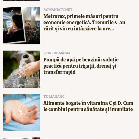
ROMANIATV.NET
Metrorex, primele măsuri pentru
economie energetică. Trenurile s-au
rărit și vin cu întârziere la ore...
ȘTIRI ROMÂNIA
Pompă de apă pe benzină: soluție
practică pentru irigații, drenaj și
transfer rapid
TE MĂNÂNC
Alimente bogate în vitamina C și D. Cum
le combini pentru sănătate și imunitate