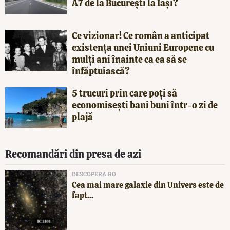
A7 de la București la Iași?
Ce vizionar! Ce român a anticipat
existența unei Uniuni Europene cu
mulți ani înainte ca ea să se
înfăptuiască?
5 trucuri prin care poți să
economisești bani buni într-o zi de
plajă
Recomandări din presa de azi
DESCOPERA.RO
Cea mai mare galaxie din Univers este de
fapt...