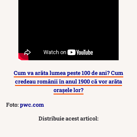
Cum va arăta lumea peste 100 de ani? Cum
credeau românii în anul 1900 că vor arăta
orașele lor?
Foto:
pwc.com
Distribuie acest articol: