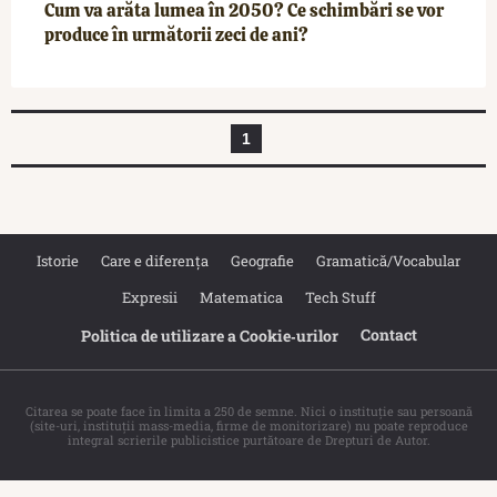
Cum va arăta lumea în 2050? Ce schimbări se vor
produce în următorii zeci de ani?
1
Istorie
Care e diferența
Geografie
Gramatică/Vocabular
Expresii
Matematica
Tech Stuff
Contact
Politica de utilizare a Cookie‐urilor
Citarea se poate face în limita a 250 de semne. Nici o instituţie sau persoană
(site-uri, instituţii mass-media, firme de monitorizare) nu poate reproduce
integral scrierile publicistice purtătoare de Drepturi de Autor.