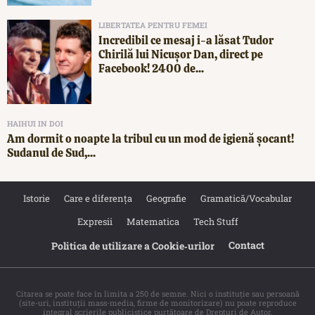
LIBERTATEA PENTRU FEMEI
Incredibil ce mesaj i-a lăsat Tudor
Chirilă lui Nicușor Dan, direct pe
Facebook! 2400 de...
HAIHUI IN DOI
Am dormit o noapte la tribul cu un mod de igienă șocant!
Sudanul de Sud,...
Istorie
Care e diferența
Geografie
Gramatică/Vocabular
Expresii
Matematica
Tech Stuff
Contact
Politica de utilizare a Cookie‐urilor
Citarea se poate face în limita a 250 de semne. Nici o instituţie sau persoană
(site-uri, instituţii mass-media, firme de monitorizare) nu poate reproduce
integral scrierile publicistice purtătoare de Drepturi de Autor.