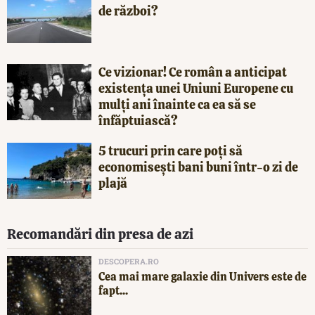
de război?
Ce vizionar! Ce român a anticipat
existența unei Uniuni Europene cu
mulți ani înainte ca ea să se
înfăptuiască?
5 trucuri prin care poți să
economisești bani buni într-o zi de
plajă
Recomandări din presa de azi
DESCOPERA.RO
Cea mai mare galaxie din Univers este de
fapt...