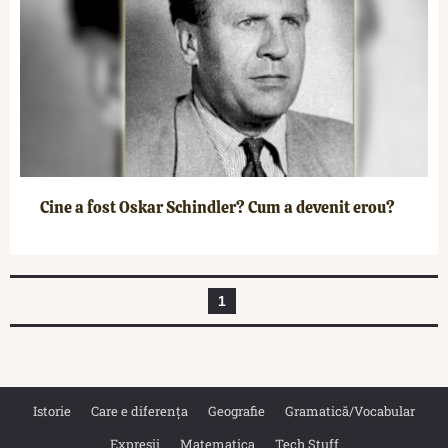
Cine a fost Oskar Schindler? Cum a devenit erou?
1
Istorie
Care e diferența
Geografie
Gramatică/Vocabular
Expresii
Matematica
Tech Stuff