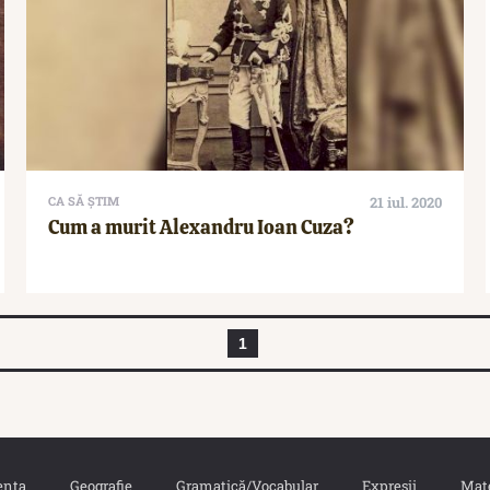
CA SĂ ȘTIM
21 iul. 2020
Cum a murit Alexandru Ioan Cuza?
1
ența
Geografie
Gramatică/Vocabular
Expresii
Mat