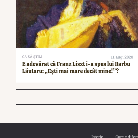
CA SĂ ȘTIM
11 aug. 2020
E adevărat că Franz Liszt i-a spus lui Barbu
Lăutaru: „Ești mai mare decât mine!”?
Istorie
Care e difer