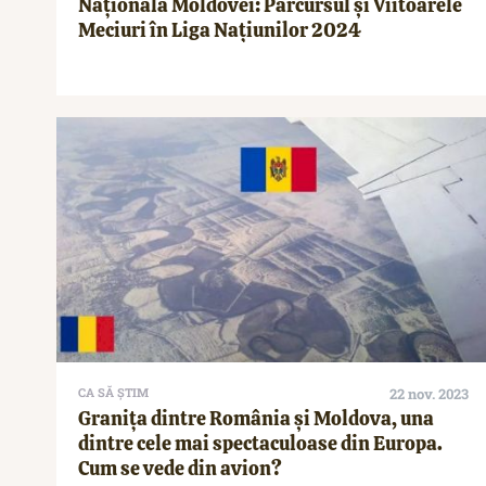
Naționala Moldovei: Parcursul și Viitoarele
Meciuri în Liga Națiunilor 2024
CA SĂ ȘTIM
22 nov. 2023
Granița dintre România și Moldova, una
dintre cele mai spectaculoase din Europa.
Cum se vede din avion?