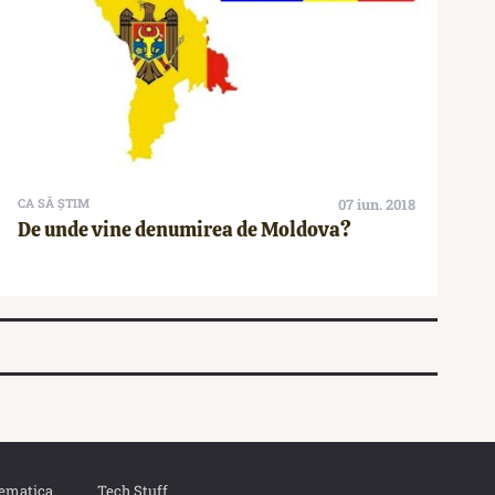
CA SĂ ȘTIM
07 iun. 2018
De unde vine denumirea de Moldova?
ematica
Tech Stuff