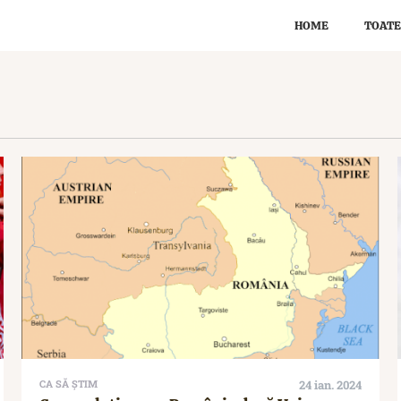
HOME
TOATE
CA SĂ ȘTIM
24 ian. 2024