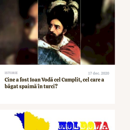
ISTORIE
17 dec. 2020
Cine a fost Ioan Vodă cel Cumplit, cel care a
băgat spaimă în turci?