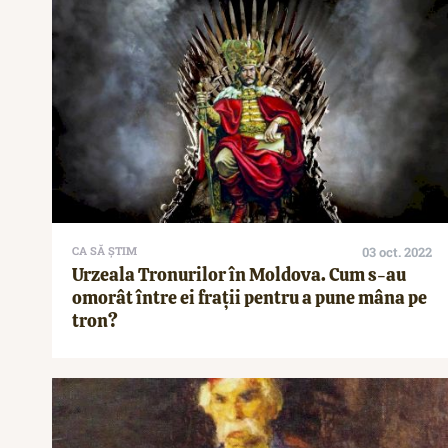
CA SĂ ȘTIM
03 oct. 2022
Urzeala Tronurilor în Moldova. Cum s-au
omorât între ei frații pentru a pune mâna pe
tron?