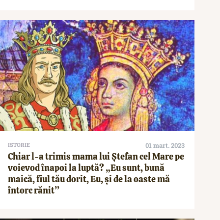
ISTORIE
01 mart. 2023
Chiar l-a trimis mama lui Ștefan cel Mare pe
voievod înapoi la luptă? „Eu sunt, bună
maică, fiul tău dorit, Eu, şi de la oaste mă
întorc rănit”