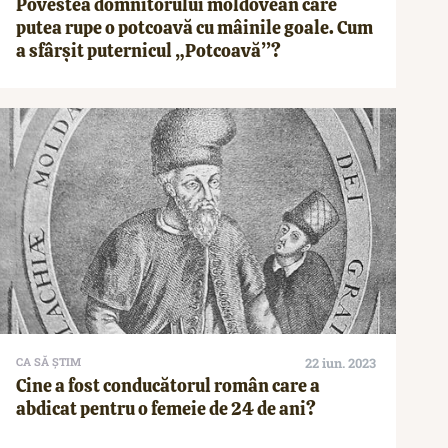
Povestea domnitorului moldovean care
putea rupe o potcoavă cu mâinile goale. Cum
a sfârșit puternicul „Potcoavă”?
CA SĂ ȘTIM
22 iun. 2023
Cine a fost conducătorul român care a
abdicat pentru o femeie de 24 de ani?