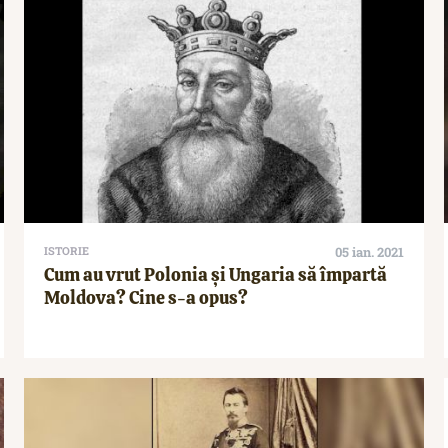
ISTORIE
05 ian. 2021
Cum au vrut Polonia și Ungaria să împartă
Moldova? Cine s-a opus?