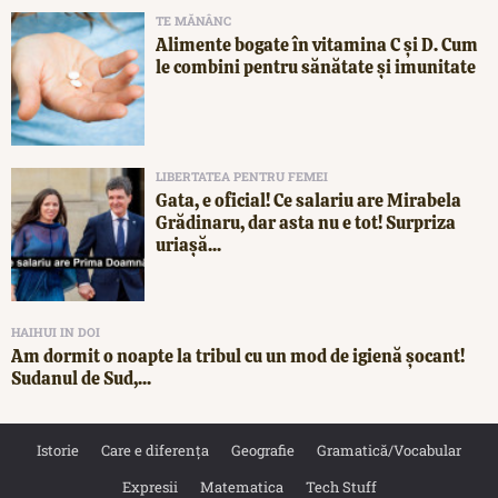
TE MĂNÂNC
Alimente bogate în vitamina C și D. Cum
le combini pentru sănătate și imunitate
LIBERTATEA PENTRU FEMEI
Gata, e oficial! Ce salariu are Mirabela
Grădinaru, dar asta nu e tot! Surpriza
uriașă...
HAIHUI IN DOI
Am dormit o noapte la tribul cu un mod de igienă șocant!
Sudanul de Sud,...
Istorie
Care e diferența
Geografie
Gramatică/Vocabular
Expresii
Matematica
Tech Stuff