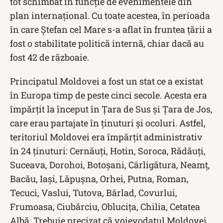
tot schimbat în funcție de evenimentele din
plan internațional. Cu toate acestea, în perioada
în care Ștefan cel Mare s-a aflat în fruntea țării a
fost o stabilitate politică internă, chiar dacă au
fost 42 de războaie.
Principatul Moldovei a fost un stat ce a existat
în Europa timp de peste cinci secole. Acesta era
împărțit la început în Țara de Sus și Țara de Jos,
care erau partajate în ținuturi și ocoluri. Astfel,
teritoriul Moldovei era împărțit administrativ
în 24 ținuturi: Cernăuți, Hotin, Soroca, Rădăuți,
Suceava, Dorohoi, Botoșani, Cârligătura, Neamț,
Bacău, Iași, Lăpușna, Orhei, Putna, Roman,
Tecuci, Vaslui, Tutova, Bârlad, Covurlui,
Frumoasa, Ciubărciu, Oblucița, Chilia, Cetatea
Albă. Trebuie precizat că voievodatul Moldovei