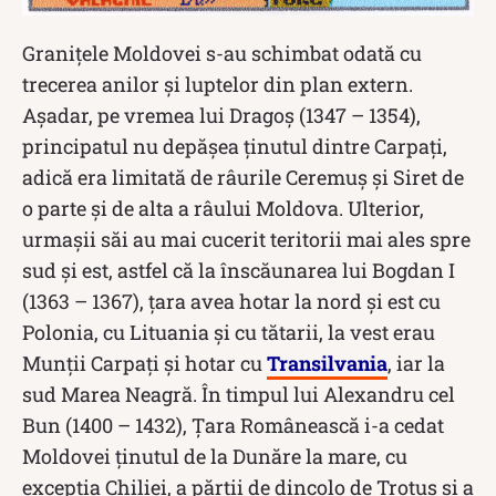
Granițele Moldovei s-au schimbat odată cu
trecerea anilor și luptelor din plan extern.
Așadar, pe vremea lui Dragoș (1347 – 1354),
principatul nu depășea ținutul dintre Carpați,
adică era limitată de râurile Ceremuș și Siret de
o parte și de alta a râului Moldova. Ulterior,
urmașii săi au mai cucerit teritorii mai ales spre
sud și est, astfel că la înscăunarea lui Bogdan I
(1363 – 1367), țara avea hotar la nord și est cu
Polonia, cu Lituania și cu tătarii, la vest erau
Munții Carpați și hotar cu
Transilvania
, iar la
sud Marea Neagră. În timpul lui Alexandru cel
Bun (1400 – 1432), Țara Românească i-a cedat
Moldovei ținutul de la Dunăre la mare, cu
excepția Chiliei, a părții de dincolo de Trotuș și a