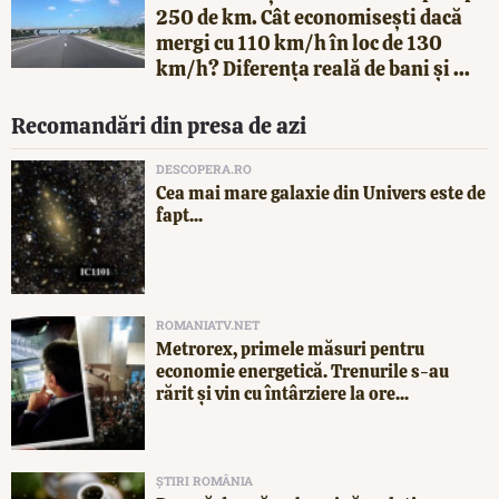
250 de km. Cât economisești dacă
mergi cu 110 km/h în loc de 130
km/h? Diferența reală de bani și ...
Recomandări din presa de azi
DESCOPERA.RO
Cea mai mare galaxie din Univers este de
fapt...
ROMANIATV.NET
Metrorex, primele măsuri pentru
economie energetică. Trenurile s-au
rărit și vin cu întârziere la ore...
ȘTIRI ROMÂNIA