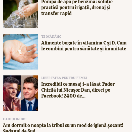
Pompă de apă pe benzină: soluție
practică pentru irigații, drenaj și
transfer rapid
TE MĂNÂNC
Alimente bogate în vitamina C și D. Cum
le combini pentru sănătate și imunitate
LIBERTATEA PENTRU FEMEI
Incredibil ce mesaj i-a lăsat Tudor
Chirilă lui Nicușor Dan, direct pe
Facebook! 2400 de...
HAIHUI IN DOI
Am dormit o noapte la tribul cu un mod de igienă șocant!
Sudanul de Sud,...