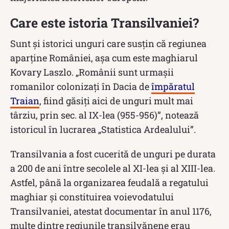
Care este istoria Transilvaniei?
Sunt și istorici unguri care susțin că regiunea
aparține României, așa cum este maghiarul
Kovary Laszlo. „Românii sunt urmaşii
romanilor colonizaţi în Dacia de
împăratul
Traian
, fiind găsiţi aici de unguri mult mai
târziu, prin sec. al IX-lea (955-956)”, notează
istoricul în lucrarea „Statistica Ardealului”.
Transilvania a fost cucerită de unguri pe durata
a 200 de ani între secolele al XI-lea şi al XIII-lea.
Astfel, până la organizarea feudală a regatului
maghiar şi constituirea voievodatului
Transilvaniei, atestat documentar în anul 1176,
multe dintre regiunile transilvănene erau