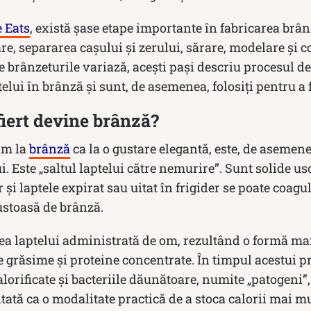
 Eats
, există șase etape importante în fabricarea brân
are, separarea cașului și zerului, sărare, modelare și c
te brânzeturile variază, acești pași descriu procesul d
elui în brânză și sunt, de asemenea, folosiți pentru a
fiert devine brânză?
im la
brânză
ca la o gustare elegantă, este, de asemene
i. Este „saltul laptelui către nemurire”. Sunt solide us
 și laptele expirat sau uitat în frigider se poate coagu
stoasă de brânză.
ea laptelui administrată de om, rezultând o formă mai
 grăsime și proteine ​​concentrate. În timpul acestui pr
lorificate și bacteriile dăunătoare, numite „patogeni”,
tată ca o modalitate practică de a stoca calorii mai mu