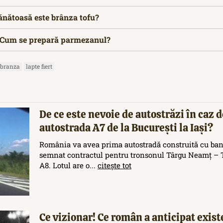
sănătoasă este brânza tofu?
 Cum se prepară parmezanul?
 branza
lapte fiert
De ce este nevoie de autostrăzi în caz d
autostrada A7 de la București la Iași?
România va avea prima autostradă construită cu ban
semnat contractul pentru tronsonul Târgu Neamț – T
A8. Lotul are o...
citește tot
Ce vizionar! Ce român a anticipat exis