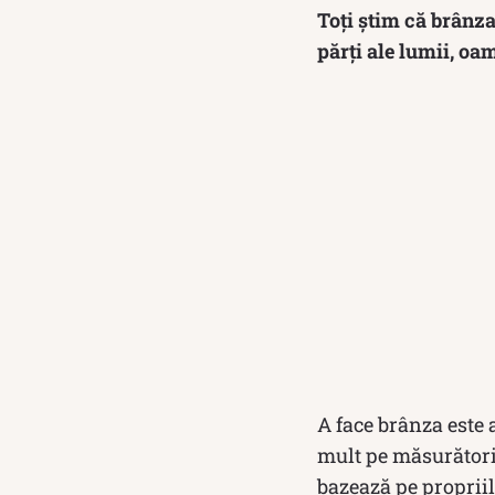
Toți știm că brânza 
părți ale lumii, oam
A face brânza este a
mult pe măsurători 
bazează pe propriil