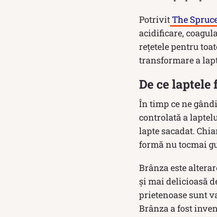
Potrivit
The Spruce
acidificare, coagul
rețetele pentru toa
transformare a lapt
De ce laptele 
În timp ce ne gând
controlată a laptelu
lapte sacadat. Chiar
formă nu tocmai gu
Brânza este alterar
și mai delicioasă de
prietenoase sunt va
Brânza a fost inven