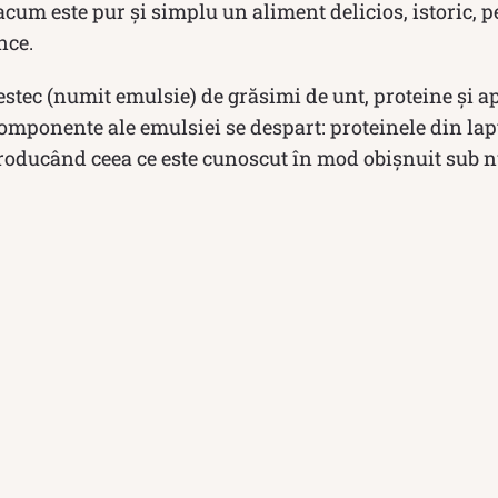
cum este pur și simplu un aliment delicios, istoric, p
nce.
tec (numit emulsie) de grăsimi de unt, proteine ​​și a
i componente ale emulsiei se despart: proteinele din la
producând ceea ce este cunoscut în mod obișnuit sub 