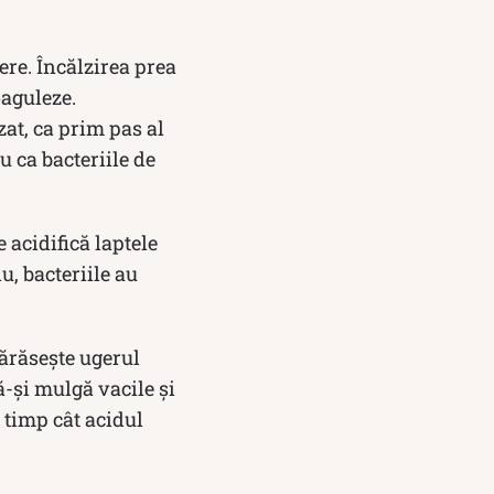
ere. Încălzirea prea
oaguleze.
zat, ca prim pas al
u ca bacteriile de
 acidifică laptele
u, bacteriile au
părăsește ugerul
ă-și mulgă vacile și
a timp cât acidul