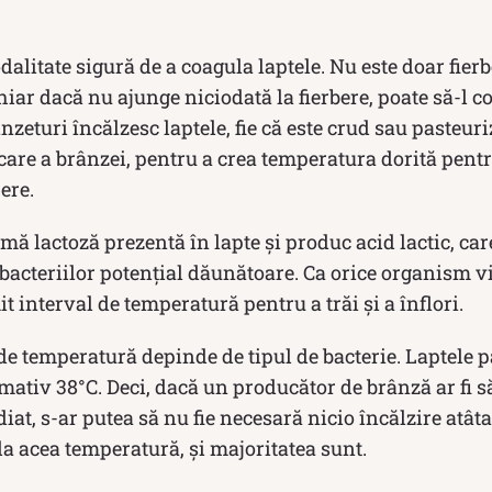
dalitate sigură de a coagula laptele. Nu este doar fierb
chiar dacă nu ajunge niciodată la fierbere, poate să-l c
nzeturi încălzesc laptele, fie că este crud sau pasteuri
care a brânzei, pentru a crea temperatura dorită pentr
ere.
mă lactoză prezentă în lapte și produc acid lactic, care
 bacteriilor potențial dăunătoare. Ca orice organism vi
 interval de temperatură pentru a trăi și a înflori.
 de temperatură depinde de tipul de bacterie. Laptele 
mativ 38°C. Deci, dacă un producător de brânză ar fi s
iat, s-ar putea să nu fie necesară nicio încălzire atât
 la acea temperatură, și majoritatea sunt.