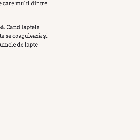
e care mulți dintre
pă. Când laptele
pte se coagulează și
numele de lapte