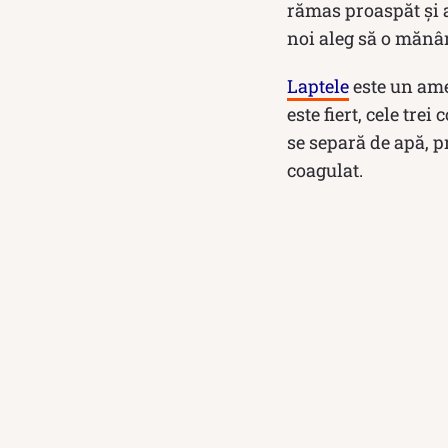
rămas proaspăt și a
noi aleg să o mănâ
Laptele
este un ames
este fiert, cele tre
se separă de apă, 
coagulat.