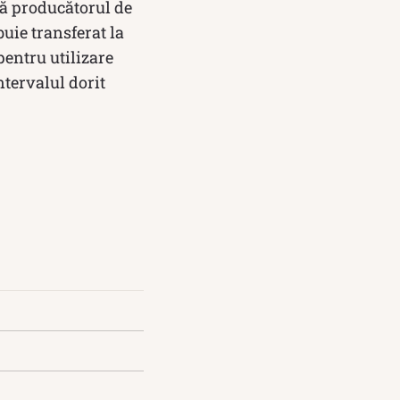
acă producătorul de
buie transferat la
pentru utilizare
ntervalul dorit