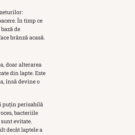
zeturilor:
oacere. În timp ce
e bază de
 face brânză acasă.
a, doar alterarea
cate din lapte. Este
la, însă devine o
 puțin perisabilă
oces, bacteriile
 sunt evitate.
lt decât laptele a