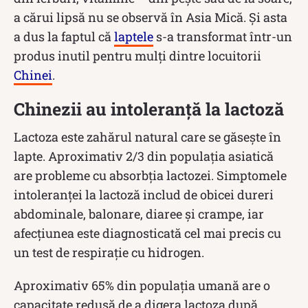
a cărui lipsă nu se observă în Asia Mică. Și asta
a dus la faptul că
laptele
s-a transformat într-un
produs inutil pentru mulți dintre locuitorii
Chinei
.
Chinezii au intoleranță la lactoză
Lactoza este zahărul natural care se găsește în
lapte. Aproximativ 2/3 din populația asiatică
are probleme cu absorbția lactozei. Simptomele
intoleranței la lactoză includ de obicei dureri
abdominale, balonare, diaree și crampe, iar
afecțiunea este diagnosticată cel mai precis cu
un test de respirație cu hidrogen.
Aproximativ 65% din populația umană are o
capacitate redusă de a digera lactoza după