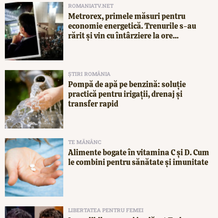
ROMANIATV.NET
Metrorex, primele măsuri pentru
economie energetică. Trenurile s-au
rărit și vin cu întârziere la ore...
ȘTIRI ROMÂNIA
Pompă de apă pe benzină: soluție
practică pentru irigații, drenaj și
transfer rapid
TE MĂNÂNC
Alimente bogate în vitamina C și D. Cum
le combini pentru sănătate și imunitate
LIBERTATEA PENTRU FEMEI