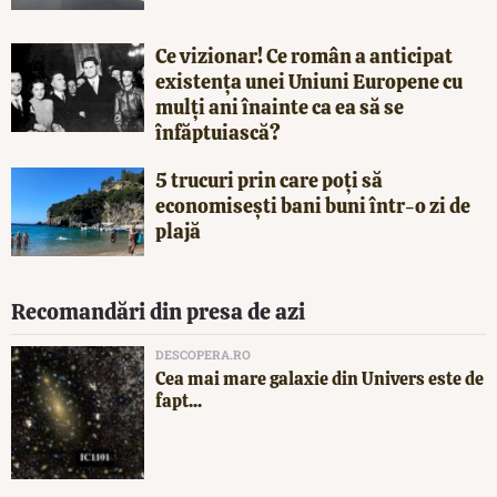
Ce vizionar! Ce român a anticipat
existența unei Uniuni Europene cu
mulți ani înainte ca ea să se
înfăptuiască?
5 trucuri prin care poți să
economisești bani buni într-o zi de
plajă
Recomandări din presa de azi
DESCOPERA.RO
Cea mai mare galaxie din Univers este de
fapt...