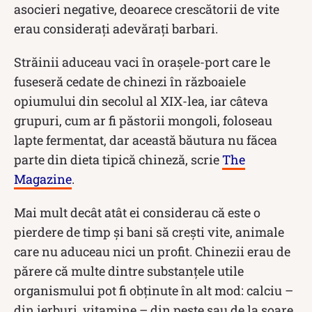
asocieri negative, deoarece crescătorii de vite
erau considerați adevărați barbari.
Străinii aduceau vaci în orașele-port care le
fuseseră cedate de chinezi în războaiele
opiumului din secolul al XIX-lea, iar câteva
grupuri, cum ar fi păstorii mongoli, foloseau
lapte fermentat, dar această băutura nu făcea
parte din dieta tipică chineză, scrie
The
Magazine
.
Mai mult decât atât ei considerau că este o
pierdere de timp și bani să crești vite, animale
care nu aduceau nici un profit. Chinezii erau de
părere că multe dintre substanțele utile
organismului pot fi obținute în alt mod: calciu –
din ierburi, vitamine – din pește sau de la soare,