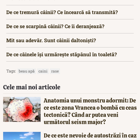
De ce tremură câinii? Ce încearcă să transmită?
De ce se scarpină câinii? Ce îi deranjează?
Mit sau adevăr. Sunt câinii daltoniști?
De ce câinele își urmărește stăpânul în toaletă?
Tags:
beau apă
caini
rase
Cele mai noi articole
Anatomia unui monstru adormit: De
ce este zona Vrancea o bombă cu ceas
tectonică? Când ar putea veni
următorul seism major?
De ce este nevoie de autostrăzi în caz