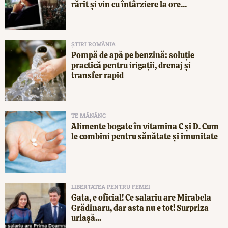
rărit și vin cu întârziere la ore...
ȘTIRI ROMÂNIA
Pompă de apă pe benzină: soluție
practică pentru irigații, drenaj și
transfer rapid
TE MĂNÂNC
Alimente bogate în vitamina C și D. Cum
le combini pentru sănătate și imunitate
LIBERTATEA PENTRU FEMEI
Gata, e oficial! Ce salariu are Mirabela
Grădinaru, dar asta nu e tot! Surpriza
uriașă...