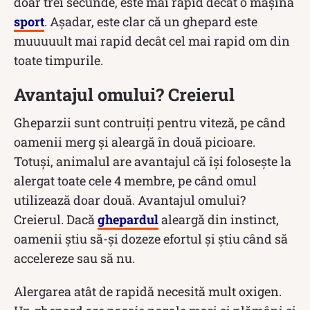
doar trei secunde, este mai rapid decât o mașină
sport
. Așadar, este clar că un ghepard este
muuuuult mai rapid decât cel mai rapid om din
toate timpurile.
Avantajul omului? Creierul
Gheparzii sunt contruiți pentru viteză, pe când
oamenii merg și aleargă în două picioare.
Totuși, animalul are avantajul că își folosește la
alergat toate cele 4 membre, pe când omul
utilizează doar două. Avantajul omului?
Creierul. Dacă
ghepardul
aleargă din instinct,
oamenii știu să-și dozeze efortul și știu când să
accelereze sau să nu.
Alergarea atât de rapidă necesită mult oxigen.