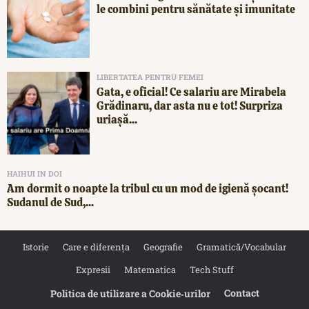
le combini pentru sănătate și imunitate
LIBERTATEA PENTRU FEMEI
Gata, e oficial! Ce salariu are Mirabela
Grădinaru, dar asta nu e tot! Surpriza
uriașă...
HAIHUI IN DOI
Am dormit o noapte la tribul cu un mod de igienă șocant!
Sudanul de Sud,...
Istorie
Care e diferența
Geografie
Gramatică/Vocabular
Expresii
Matematica
Tech Stuff
Contact
Politica de utilizare a Cookie‐urilor