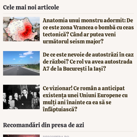
Cele mai noi articole
Anatomia unui monstru adormit: De
ce este zona Vrancea o bombă cu ceas
tectonică? Când ar putea veni
următorul seism major?
De ce este nevoie de autostrăzi în caz
de război? Ce rol va avea autostrada
A7 de la București la Iași?
Ce vizionar! Ce român a anticipat
existența unei Uniuni Europene cu
mulți ani înainte ca ea să se
înfăptuiască?
Recomandări din presa de azi
DESCOPERA.RO