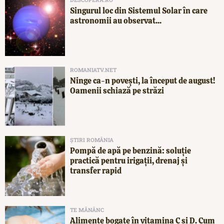
Singurul loc din Sistemul Solar în care
astronomii au observat...
ROMANIATV.NET
Ninge ca-n povești, la început de august!
Oamenii schiază pe străzi
ȘTIRI ROMÂNIA
Pompă de apă pe benzină: soluție
practică pentru irigații, drenaj și
transfer rapid
TE MĂNÂNC
Alimente bogate în vitamina C și D. Cum