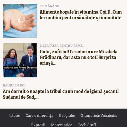
TE MĂNÂNC
Alimente bogate în vitamina C și D. Cum
le combini pentru sănătate și imunitate
LIBERTATEA PENTRU FEMEI
Gata, e oficial! Ce salariu are Mirabela
Grădinaru, dar asta nu e tot! Surpriza
uriașă...
HAIHUI IN DOI
Am dormit o noapte la tribul cu un mod de igienă șocant!
Sudanul de Sud,...
Istorie
Care e diferența
Geografie
Gramatică/Vocabular
Expresii
Matematica
Tech Stuff