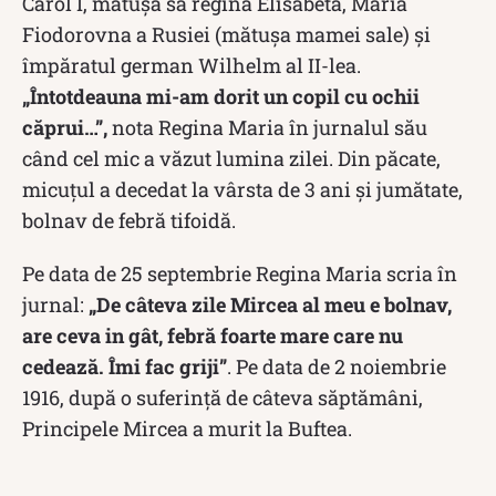
Carol I, mătușa sa regina Elisabeta, Maria
Fiodorovna a Rusiei (mătușa mamei sale) și
împăratul german Wilhelm al II-lea.
„Întotdeauna mi-am dorit un copil cu ochii
căprui…”,
nota Regina Maria în jurnalul său
când cel mic a văzut lumina zilei. Din păcate,
micuțul a decedat la vârsta de 3 ani și jumătate,
bolnav de febră tifoidă.
Pe data de 25 septembrie Regina Maria scria în
jurnal:
„De câteva zile Mircea al meu e bolnav,
are ceva in gât, febră foarte mare care nu
cedează. Îmi fac griji”
. Pe data de 2 noiembrie
1916, după o suferință de câteva săptămâni,
Principele Mircea a murit la Buftea.