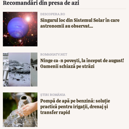
Recomandări din presa de azi
DESCOPERA.RO
Singurul loc din Sistemul Solar în care
astronomii au observat...
ROMANIATV.NET
Ninge ca-n povești, la început de august!
Oamenii schiază pe străzi
ȘTIRI ROMÂNIA
Pompă de apă pe benzină: soluție
practică pentru irigații, drenaj și
transfer rapid