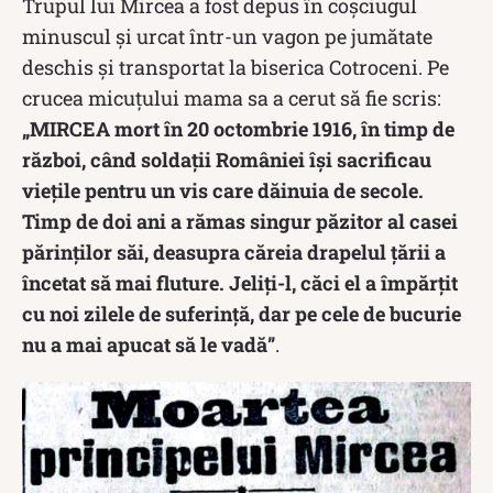
Trupul lui Mircea a fost depus în coşciugul
minuscul şi urcat într-un vagon pe jumătate
deschis şi transportat la biserica Cotroceni. Pe
crucea micuțului mama sa a cerut să fie scris:
„MIRCEA mort în 20 octombrie 1916, în timp de
război, când soldații României își sacrificau
viețile pentru un vis care dăinuia de secole.
Timp de doi ani a rămas singur păzitor al casei
părinților săi, deasupra căreia drapelul țării a
încetat să mai fluture. Jeliţi-l, căci el a împărţit
cu noi zilele de suferinţă, dar pe cele de bucurie
nu a mai apucat să le vadă”
.