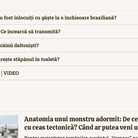
u fost înlocuiți cu gâște la o închisoare braziliană?
 Ce încearcă să transmită?
câinii daltoniști?
ărește stăpânul în toaletă?
a?│VIDEO
Anatomia unui monstru adormit: De ce
cu ceas tectonică? Când ar putea veni
Pentru majoritatea românilor, cuvântul „Vrancea” nu