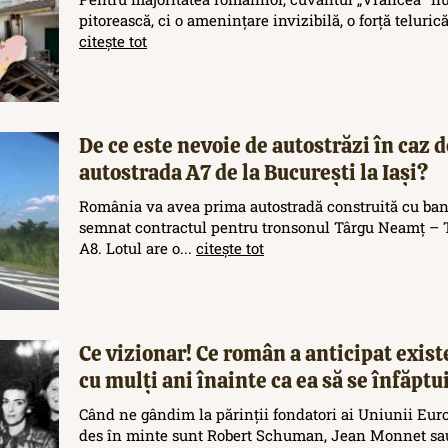
pitorească, ci o amenințare invizibilă, o forță teluric
citește tot
De ce este nevoie de autostrăzi în caz d
autostrada A7 de la București la Iași?
România va avea prima autostradă construită cu ban
semnat contractul pentru tronsonul Târgu Neamț – T
A8. Lotul are o...
citește tot
Ce vizionar! Ce român a anticipat exis
cu mulți ani înainte ca ea să se înfăptu
Când ne gândim la părinții fondatori ai Uniunii Eur
des în minte sunt Robert Schuman, Jean Monnet sau