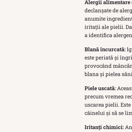
Alergii alimentare
declanșate de aler
anumite ingredient
iritații ale pielii.
a identifica alerge
Blană încurcată:
Ig
este periată și îngr
provocând mâncărim
blana și pielea săn
Piele uscată:
Aceast
precum vremea rece
uscarea pielii. Est
câinelui și să se li
Iritanți chimici:
Anu