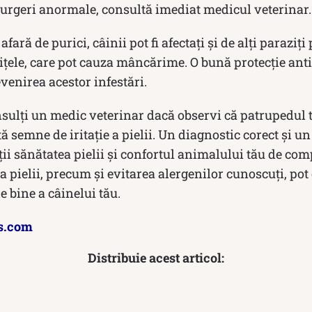
curgeri anormale, consultă imediat medicul veterinar.
afară de purici, câinii pot fi afectați și de alți paraziț
țele, care pot cauza mâncărime. O bună protecție anti
venirea acestor infestări.
nsulți un medic veterinar dacă observi că patrupedul 
ă semne de iritație a pielii. Un diagnostic corect și u
ții sănătatea pielii și confortul animalului tău de com
 a pielii, precum și evitarea alergenilor cunoscuți, pot
e bine a câinelui tău.
s.com
Distribuie acest articol: