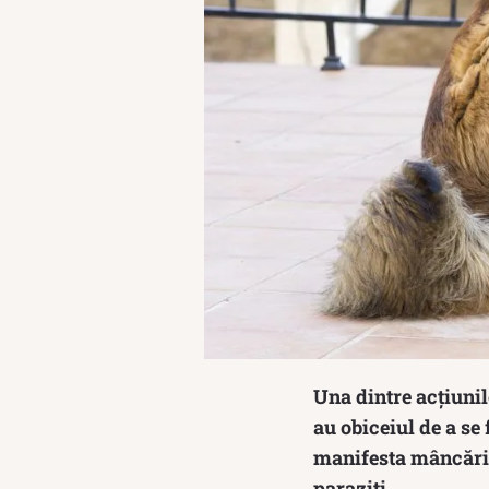
Una dintre acțiunile
au obiceiul de a se
manifesta mâncărim
paraziți.