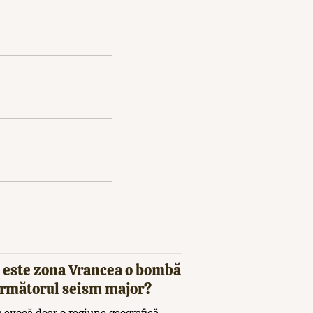
 este zona Vrancea o bombă
 următorul seism major?
 evocă doar o regiune geografică