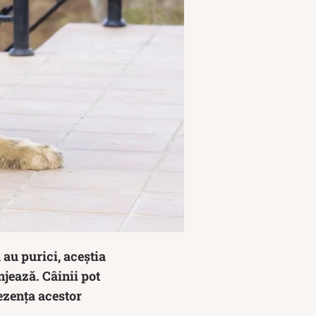
 au purici, aceștia
njează. Câinii pot
ezența acestor