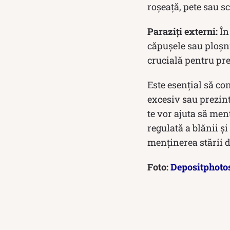
roșeață, pete sau s
Paraziți externi:
În 
căpușele sau ploșni
crucială pentru pre
Este esențial să co
excesiv sau prezint
te vor ajuta să men
regulată a blănii și
menținerea stării d
Foto:
Depositphoto