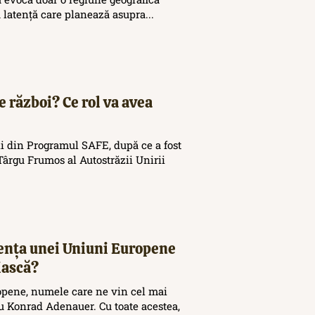
ă latență care planează asupra...
e război? Ce rol va avea
i din Programul SAFE, după ce a fost
ârgu Frumos al Autostrăzii Unirii
tența unei Uniuni Europene
iască?
opene, numele care ne vin cel mai
 Konrad Adenauer. Cu toate acestea,