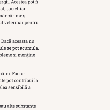
rgii. Acestea pot fi
af, sau chiar
 mâncărime și
cul veterinar pentru
i. Dacă aceasta nu
cule se pot acumula,
obleme și menține
câini. Factori
te pot contribui la
elea sensibilă a
au alte substanțe