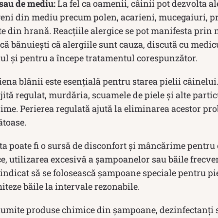
 sau de mediu:
La fel ca oamenii, câinii pot dezvolta ale
geni din mediu precum polen, acarieni, mucegaiuri, pr
e din hrană. Reacțiile alergice se pot manifesta prin
 Dacă bănuiești că alergiile sunt cauza, discută cu medi
nul și pentru a începe tratamentul corespunzător.
iena blănii este esențială pentru starea pielii câinelu
ijită regulat, murdăria, scuamele de piele și alte parti
e. Perierea regulată ajută la eliminarea acestor pr
ătoase.
a poate fi o sursă de disconfort și mâncărime pentru 
, utilizarea excesivă a șampoanelor sau băile frecven
e indicat să se folosească șampoane speciale pentru pi
miteze băile la intervale rezonabile.
mite produse chimice din șampoane, dezinfectanți s