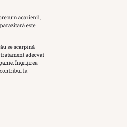
i precum acarienii,
parazitară este
tău se scarpină
n tratament adecvat
panie. Îngrijirea
 contribui la