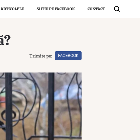
 ARTICOLELE
SHTIU PE FACEBOOK
CONTACT
ă?
Trimite pe:
FACEBOOK