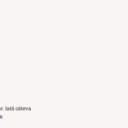
r. Iată câteva
m
: