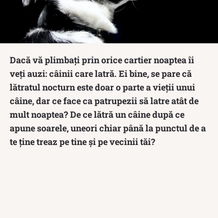
Dacă vă plimbați prin orice cartier noaptea îi
veți auzi: câinii care latră. Ei bine, se pare că
lătratul nocturn este doar o parte a vieții unui
câine, dar ce face ca patrupezii să latre atât de
mult noaptea? De ce lătră un câine după ce
apune soarele, uneori chiar până la punctul de a
te ține treaz pe tine și pe vecinii tăi?