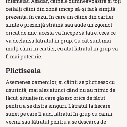
întemeiat. Așadar, câinele dumneavoastră și toți
ceilalți câini din zonă îmcep să-și facă simțită
prezența. în cazul în care un câine din cartier
simte o prezență străină sau aude un zgomot
oricât de mic, acesta va începe să latre, ceea ce
va declanșa lătratul în grup. Cu cât sunt mai
mulți câini în cartier, cu atât lătratul în grup va
fi mai puternic.
Plictiseala
Asemenea oamenilor, și câinii se plictisesc cu
ușurință, mai ales atunci când nu au nimic de
făcut, situație în care găsesc orice de făcut
pentru a se distra singuri. Lătratul la fiecare
sunet pe care îl aud, lătratul în grup cu câinii
vecini sau lătratul pentru a se descărca de