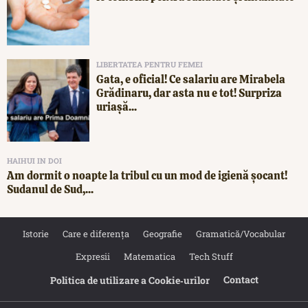
LIBERTATEA PENTRU FEMEI
Gata, e oficial! Ce salariu are Mirabela
Grădinaru, dar asta nu e tot! Surpriza
uriașă...
HAIHUI IN DOI
Am dormit o noapte la tribul cu un mod de igienă șocant!
Sudanul de Sud,...
Istorie
Care e diferența
Geografie
Gramatică/Vocabular
Expresii
Matematica
Tech Stuff
Contact
Politica de utilizare a Cookie‐urilor