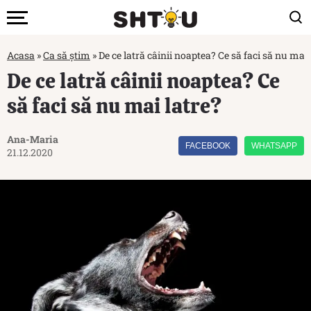
Acasa
»
Ca să știm
»
De ce latră câinii noaptea? Ce să faci să nu mai 
De ce latră câinii noaptea? Ce
să faci să nu mai latre?
Ana-Maria
FACEBOOK
WHATSAPP
21.12.2020