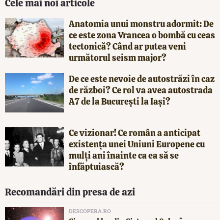
Cele mai noi articole
Anatomia unui monstru adormit: De
ce este zona Vrancea o bombă cu ceas
tectonică? Când ar putea veni
următorul seism major?
De ce este nevoie de autostrăzi în caz
de război? Ce rol va avea autostrada
A7 de la București la Iași?
Ce vizionar! Ce român a anticipat
existența unei Uniuni Europene cu
mulți ani înainte ca ea să se
înfăptuiască?
Recomandări din presa de azi
DESCOPERA.RO