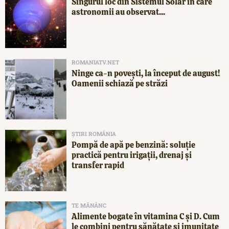
Singurul loc din Sistemul Solar în care
astronomii au observat...
ROMANIATV.NET
Ninge ca-n povești, la început de august!
Oamenii schiază pe străzi
ȘTIRI ROMÂNIA
Pompă de apă pe benzină: soluție
practică pentru irigații, drenaj și
transfer rapid
TE MĂNÂNC
Alimente bogate în vitamina C și D. Cum
le combini pentru sănătate și imunitate