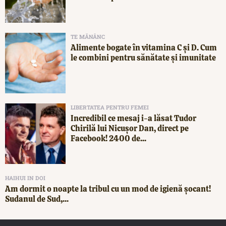
TE MĂNÂNC
Alimente bogate în vitamina C și D. Cum
le combini pentru sănătate și imunitate
LIBERTATEA PENTRU FEMEI
Incredibil ce mesaj i-a lăsat Tudor
Chirilă lui Nicușor Dan, direct pe
Facebook! 2400 de...
HAIHUI IN DOI
Am dormit o noapte la tribul cu un mod de igienă șocant!
Sudanul de Sud,...