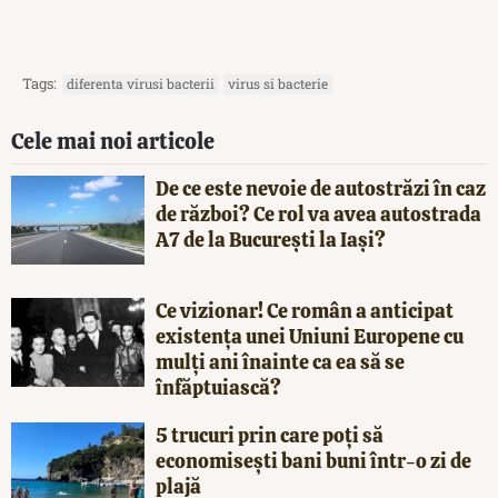
Tags:
diferenta virusi bacterii
virus si bacterie
Cele mai noi articole
De ce este nevoie de autostrăzi în caz
de război? Ce rol va avea autostrada
A7 de la București la Iași?
Ce vizionar! Ce român a anticipat
existența unei Uniuni Europene cu
mulți ani înainte ca ea să se
înfăptuiască?
5 trucuri prin care poți să
economisești bani buni într-o zi de
plajă