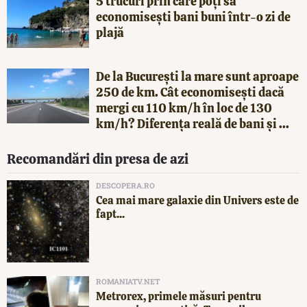
5 trucuri prin care poți să
economisești bani buni într-o zi de
plajă
De la București la mare sunt aproape
250 de km. Cât economisești dacă
mergi cu 110 km/h în loc de 130
km/h? Diferența reală de bani și ...
Recomandări din presa de azi
DESCOPERA.RO
Cea mai mare galaxie din Univers este de
fapt...
ROMANIATV.NET
Metrorex, primele măsuri pentru