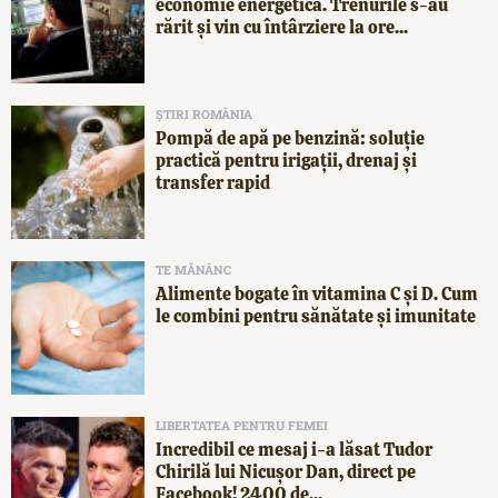
economie energetică. Trenurile s-au
rărit și vin cu întârziere la ore...
ȘTIRI ROMÂNIA
Pompă de apă pe benzină: soluție
practică pentru irigații, drenaj și
transfer rapid
TE MĂNÂNC
Alimente bogate în vitamina C și D. Cum
le combini pentru sănătate și imunitate
LIBERTATEA PENTRU FEMEI
Incredibil ce mesaj i-a lăsat Tudor
Chirilă lui Nicușor Dan, direct pe
Facebook! 2400 de...