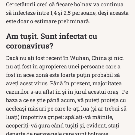
Cercetătorii cred că fiecare bolnav va continua
să infecteze între 1,4 și 2,5 persoane, deși aceasta
este doar o estimare preliminară.
Am tușit. Sunt infectat cu
coronavirus?
Dacă nu ați fost recent în Wuhan, China și nici
nu ați fost în apropierea unei persoane care a
fost în acea zonă este foarte puțin probabil să
aveți acest virus. Până în prezent, majoritatea
cazurilor s-au aflat în și în jurul acestui oraș. Pe
baza a ce se știe până acum, vă puteți proteja cu
aceleași măsuri pe care le-ați lua (și ar trebui să
luați) împotriva gripei: spălați-vă mâinile,
acoperiți-vă gura când tușiți și, evident, stați
departe de persoanele care sunt bolnave.