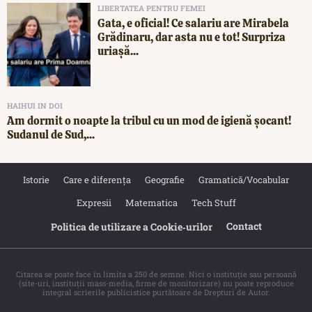
LIBERTATEA PENTRU FEMEI
Gata, e oficial! Ce salariu are Mirabela
Grădinaru, dar asta nu e tot! Surpriza
uriașă...
HAIHUI IN DOI
Am dormit o noapte la tribul cu un mod de igienă șocant!
Sudanul de Sud,...
Istorie
Care e diferența
Geografie
Gramatică/Vocabular
Expresii
Matematica
Tech Stuff
Contact
Politica de utilizare a Cookie‐urilor
Citarea se poate face în limita a 250 de semne. Nici o instituţie sau persoană
(site-uri, instituţii mass-media, firme de monitorizare) nu poate reproduce
integral scrierile publicistice purtătoare de Drepturi de Autor.